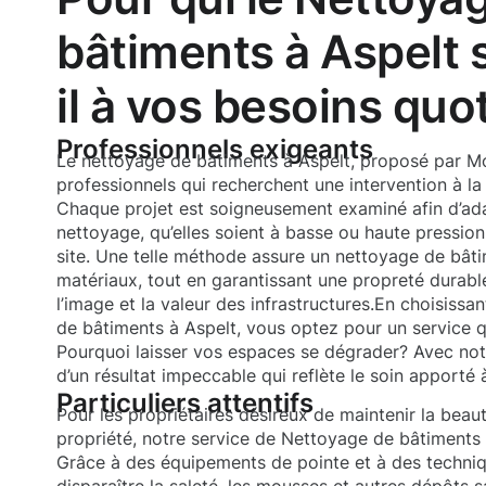
bâtiments à Aspelt 
il à vos besoins quo
Professionnels exigeants
Le nettoyage de bâtiments à Aspelt, proposé par M
professionnels qui recherchent une intervention à la 
Chaque projet est soigneusement examiné afin d’ada
nettoyage, qu’elles soient à basse ou haute pression
site. Une telle méthode assure un nettoyage de bâti
matériaux, tout en garantissant une propreté durable
l’image et la valeur des infrastructures.En choisis
de bâtiments à Aspelt, vous optez pour un service qu
Pourquoi laisser vos espaces se dégrader? Avec not
d’un résultat impeccable qui reflète le soin apporté 
Particuliers attentifs
Pour les propriétaires désireux de maintenir la beau
propriété, notre service de Nettoyage de bâtiments A
Grâce à des équipements de pointe et à des techni