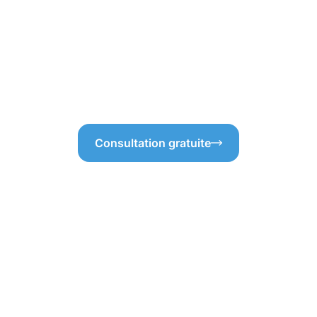
fficacité du nettoyage de
cela contribue à la sécurité e
er les besoins, nous
demandez probablement comme
e vos attentes. Après tout, qui
bien, notre méthode de netto
 Ne négligez pas l’importance
efficacité et précaution. No
timents, c’est ce qui fait
qui non seulement embellit v
investissements.
Consultation gratuite