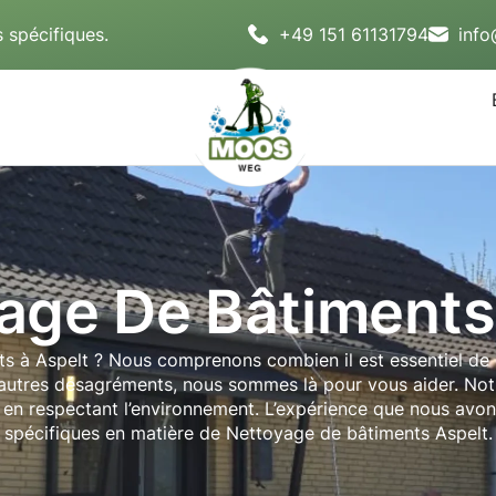
 spécifiques.
+49 151 61131794
inf
age De Bâtiments
s à Aspelt ? Nous comprenons combien il est essentiel de d
’autres désagréments, nous sommes là pour vous aider. Notr
 en respectant l’environnement. L’expérience que nous avon
spécifiques en matière de Nettoyage de bâtiments Aspelt. 