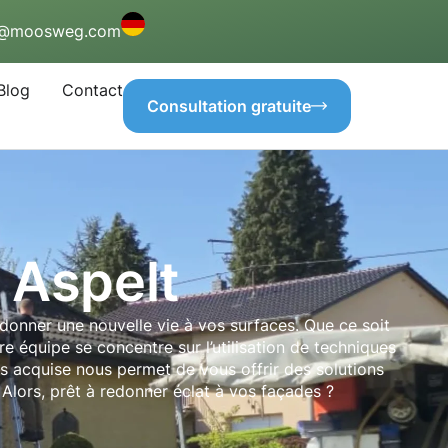
o@moosweg.com
Blog
Contact
Consultation gratuite
 Aspelt
onner une nouvelle vie à vos surfaces. Que ce soit
e équipe se concentre sur l’utilisation de techniques
s acquise nous permet de vous offrir des solutions
Alors, prêt à redonner éclat à vos façades ?