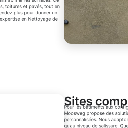
sans abîmer les surfaces. Ce
, toitures et pavés, tout en
tendez plus pour donner un
e expertise en Nettoyage de
Sites comp
Pour les bâtiments aux configu
Moosweg propose des solutio
personnalisées. Nous adapton
qu’au niveau de salissure. Qu