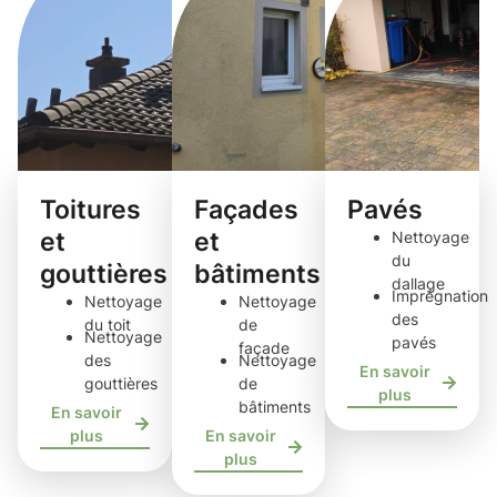
Toitures
Façades
Pavés
et
et
Nettoyage
du
gouttières
bâtiments
dallage
Imprégnation
Nettoyage
Nettoyage
des
du toit
de
Nettoyage
pavés
façade
des
Nettoyage
En savoir
gouttières
de
plus
bâtiments
En savoir
plus
En savoir
plus