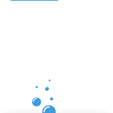
Avantages
d’un
nettoyage
des
gouttières
Moosweg