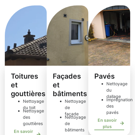
Toitures
Façades
Pavés
et
et
Nettoyage
du
gouttières
bâtiments
dallage
Imprégnation
Nettoyage
Nettoyage
des
du toit
de
Nettoyage
pavés
façade
des
Nettoyage
En savoir
gouttières
de
plus
bâtiments
En savoir