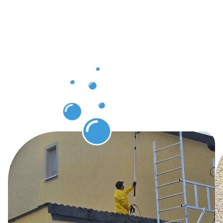
Bissen
avec le
nettoyage
de
bâtiments
Bissen.