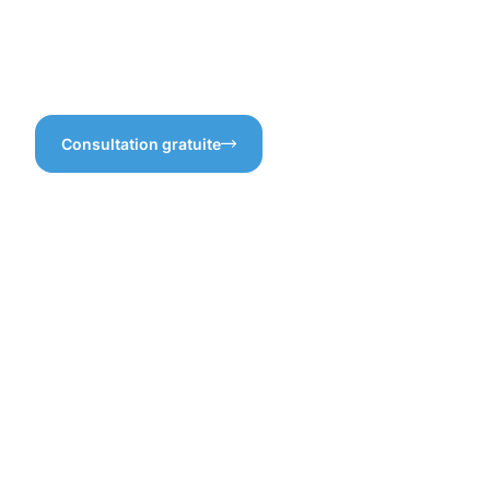
avant tout une planification
Bissen, vous optez pour un
réfléchie !
service qui respecte à la fois
votre espace et notre
environnement.
Consultation gratuite
Les
bénéfices
d'un