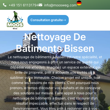
+49 151 61131794
info@moosweg.com
Consultation gratuite
Nettoyage De
Bâtiments Bissen
Le nettoyage de bâtiments à Bissen est notre spécialité, et
nous nous engageons à offrir un service de qualité qui
dépasse vos attentes. Imaginez un espace extérieur qui
brille de propreté, prêt à accueillir vos invités ou à
sublimer votre immeuble. Chaque projet est unique, tout
comme les besoins de nos clients. C’est pourquoi nous
prenons le temps d’écouter vos souhaits et de concevoir
des solutions sur mesure. Faire appel à nous pour le
nettoyage de bâtiments à Bissen, c’est s’assurer d’un
résultat impeccable, effectué dans le respect de
l’environnement. Vous êtes prêt à redonner vie à vos