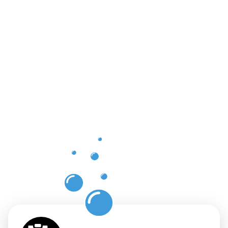
Les
bienfaits
d'un
nettoyage
professionn
et fiable à
Clervaux