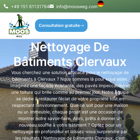
+49 151 61131794
info@moosweg.com
Consultation gratuite
Nettoyage De
Bâtiments Clervaux
Vous cherchez une solution efficace pour le nettoyage de
bâtiments à Clervaux ? Nous sommes là pour vous aider.
Imaginez une façade éclatante, des pavés impeccables et
une toiture qui brille comme au premier jour. Notre équipe
se dédie à restaurer l’éclat de votre propriété tout en
respectant l’environnement. Que ce soit pour une maison
ou un immeuble, chaque projet est une occasion de
montrer notre savoir-faire. Alors, prêts à donner un
nouveau souffle à votre bâtiment ? Optez pour un
nettoyage en profondeur et laissez-vous surprendre par
les résultats ! Nettoyage de bâtiments Clervaux, c’est