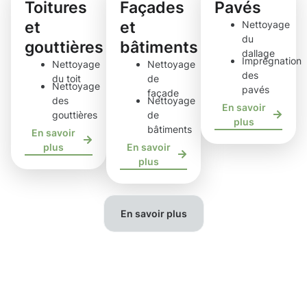
Toitures
Façades
Pavés
et
et
Nettoyage
du
gouttières
bâtiments
dallage
Imprégnation
Nettoyage
Nettoyage
des
du toit
de
Nettoyage
pavés
façade
des
Nettoyage
En savoir
gouttières
de
plus
bâtiments
En savoir
plus
En savoir
plus
En savoir plus