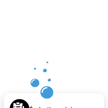
Les
bienfaits
d'un
service de
nettoyage
professionn
à Dalheim