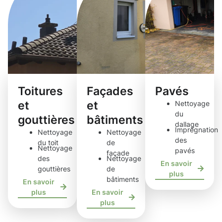
Toitures
Façades
Pavés
et
et
Nettoyage
du
gouttières
bâtiments
dallage
Imprégnation
Nettoyage
Nettoyage
des
du toit
de
Nettoyage
pavés
façade
des
Nettoyage
En savoir
gouttières
de
plus
bâtiments
En savoir
plus
En savoir
plus