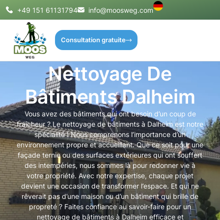
+49 151 61131794
info@moosweg.com
Consultation gratuite
Nettoyage De
Bâtiments Dalheim
Vous avez des bâtiments qui ont besoin d’un coup de
fraîcheur ? Le nettoyage de bâtiments à Dalheim est notre
spécialité ! Nous comprenons l’importance d’un
environnement propre et accueillant. Que ce soit pour une
façade ternie ou des surfaces extérieures qui ont souffert
des intempéries, nous sommes là pour redonner vie à
votre propriété. Avec notre expertise, chaque projet
devient une occasion de transformer l’espace. Et qui ne
rêverait pas d’une maison ou d’un bâtiment qui brille de
propreté ? Faites confiance au savoir-faire pour un
nettoyage de bâtiments à Dalheim efficace et