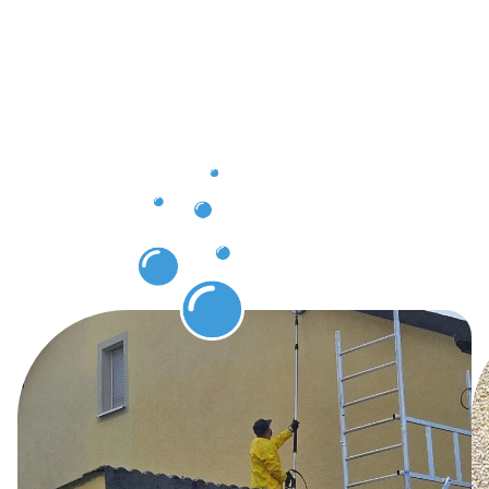
clients à
Eich :
Nettoyage
de
bâtiments
Eich.