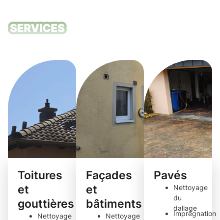
Nos services
de nettoyage
Toitures
Façades
Pavés
et
et
Nettoyage
du
gouttières
bâtiments
dallage
Imprégnation
Nettoyage
Nettoyage