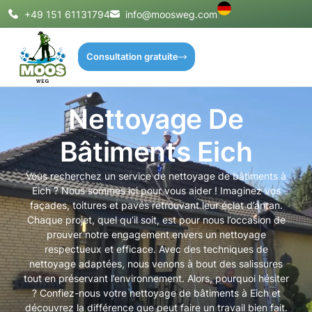
+49 151 61131794
info@moosweg.com
Consultation gratuite
Nettoyage De
Bâtiments Eich
Vous recherchez un service de nettoyage de bâtiments à
Eich ? Nous sommes ici pour vous aider ! Imaginez vos
façades, toitures et pavés retrouvant leur éclat d’antan.
Chaque projet, quel qu’il soit, est pour nous l’occasion de
prouver notre engagement envers un nettoyage
respectueux et efficace. Avec des techniques de
nettoyage adaptées, nous venons à bout des salissures
tout en préservant l’environnement. Alors, pourquoi hésiter
? Confiez-nous votre nettoyage de bâtiments à Eich et
découvrez la différence que peut faire un travail bien fait.