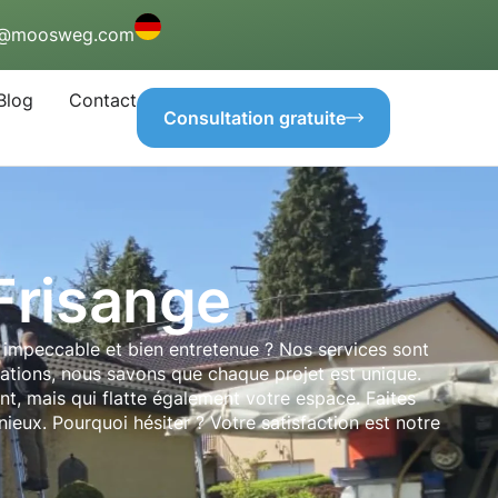
o@moosweg.com
Blog
Contact
Consultation gratuite
Frisange
 impeccable et bien entretenue ? Nos services sont
lations, nous savons que chaque projet est unique.
t, mais qui flatte également votre espace. Faites
ieux. Pourquoi hésiter ? Votre satisfaction est notre