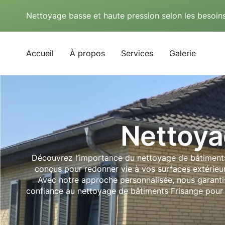
Nettoyage basse et haute pression selon les besoins
Accueil
À propos
Services
Galerie
Nettoya
Découvrez l’importance du nettoyage de bâtiments 
conçus pour redonner vie à vos surfaces extérieur
Avec notre approche personnalisée, nous garantis
confiance au nettoyage de bâtiments Frisange pour tr