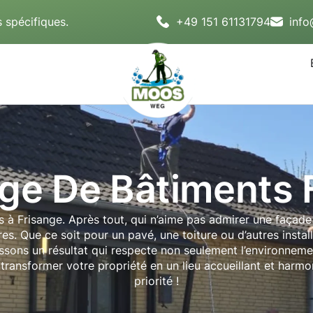
 spécifiques.
+49 151 61131794
inf
ge De Bâtiments 
à Frisange. Après tout, qui n’aime pas admirer une façade
es. Que ce soit pour un pavé, une toiture ou d’autres instal
sons un résultat qui respecte non seulement l’environnemen
ansformer votre propriété en un lieu accueillant et harmon
priorité !