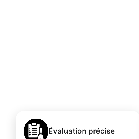
Les bénéfices d
nettoyage profe
Frisange
Évaluation précise