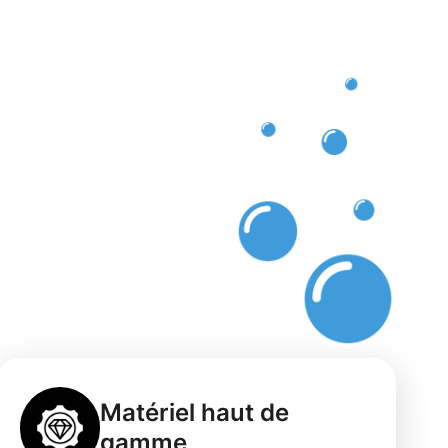
 à
Matériel haut de
gamme