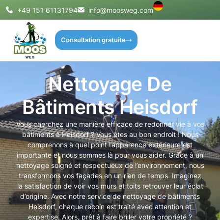
+49 151 61131794
info@moosweg.com
Consultation gratuite
Nettoyage De
Bâtiments Heisdorf
Vous cherchez une manière efficace de redonner vie à vos
bâtiments à Heisdorf ? Vous êtes au bon endroit ! Nous
comprenons à quel point l’apparence extérieure est
importante et nous sommes là pour vous aider. Grâce à un
nettoyage soigné et respectueux de l’environnement, nous
transformons vos façades en un rien de temps. Imaginez
la satisfaction de voir vos murs et toits retrouver leur éclat
d’origine. Avec notre service de nettoyage de bâtiments
Heisdorf, chaque recoin est traité avec attention et
expertise. Alors, prêt à faire briller votre propriété ?