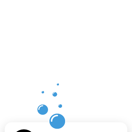
Les
bienfaits
d'un
nettoyage
professionn
et de
confiance
à Heisdorf