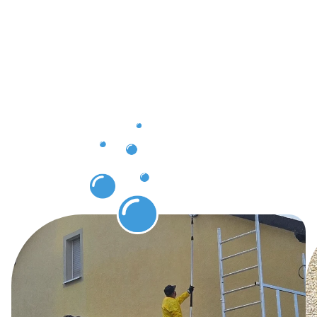
Helmsange
grâce au
nettoyage
de
bâtiments
Helmsange.