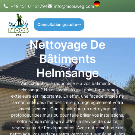
+49 151 61131794
info@moosweg.com
Consultation gratuite
Nettoyage De
Bâtiments
Helmsange
Vous cherchez à redonner vie à vos bâtiments à
Helmsange ? Nous savons à quel point l’apparence
extérieure est importante. En effet, une façade propre ne
se contente pas d’embellir, elle protège également votre
investissement. Que ce soit pour un nettoyage en
profondeur des murs ou pour faire briller vos installations,
notre équipe s’engage à offrir un service de qualité,
respectueux de l’environnement. Avec notre méthode de
nettoyage, vos surfaces retrouveront tout leur éclat. Allons