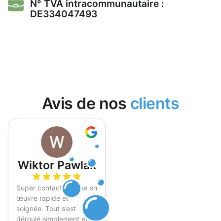
N° TVA intracommunautaire :
DE334047493
Avis de nos
clients
Wiktor Pawlak
Super contact et mise en
œuvre rapide et
soignée. Tout s’est
déroulé simplement et