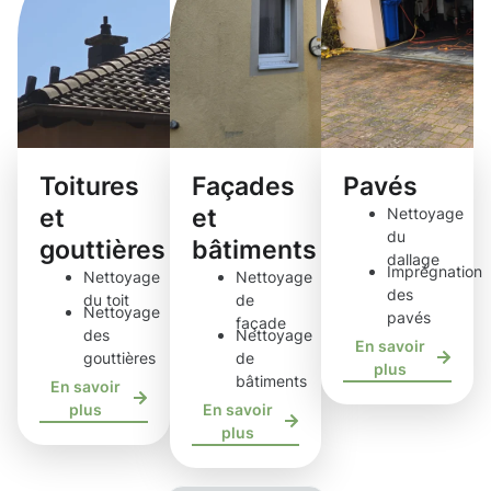
Toitures
Façades
Pavés
et
et
Nettoyage
du
gouttières
bâtiments
dallage
Imprégnation
Nettoyage
Nettoyage
des
du toit
de
Nettoyage
pavés
façade
des
Nettoyage
En savoir
gouttières
de
plus
bâtiments
En savoir
plus
En savoir
plus