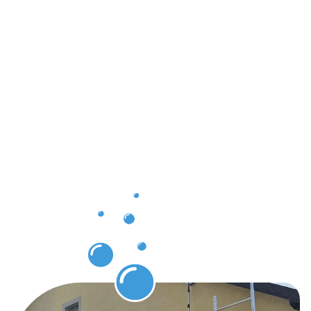
pour nos
clients à
Kirchberg
grâce à
notre
service de
nettoyage
de
bâtiments.