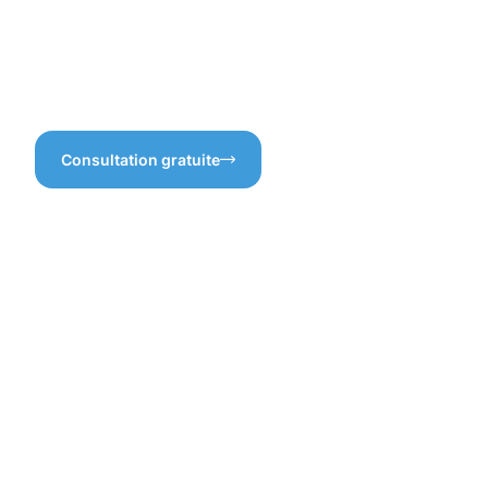
moyen de redonner vie à vos
bâtiments ? Pensez à notre
service de nettoyage de
bâtiments à Kirchberg, où
chaque détail compte !
Consultation gratuite
Bénéfices
d'un
nettoyage