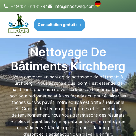
+49 151 61131794
info@moosweg.com
Consultation gratuite
Nettoyage De
Bâtiments Kirchberg
Vous cherchez un service de nettoyage de bâtiments à
Kirchberg ? Nous savons à quel point il est essentiel de
maintenir l’apparence de vos surfaces extérieures. Que ce
soit pour redonner éclat à vos façades ou pour éliminer les
taches sur vos pavés, notre équipe est prête à relever le
défi. Grâce à des techniques adaptées et respectueuses
de l’environnement, nous vous garantissons des résultats
visibles et durables. Faire appel à un expert en nettoyage
de bâtiments à Kirchberg, c’est choisir la tranquillité
d’esprit et la satisfaction d’un travail bien fait.