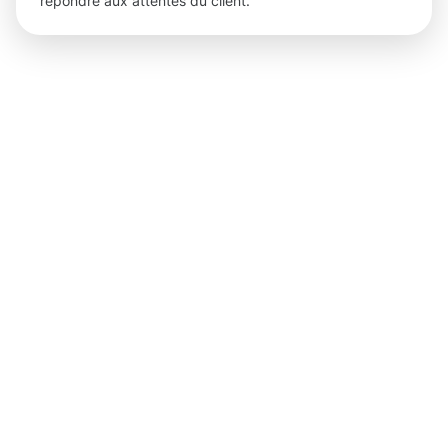
répondre aux attentes du client.
Des
résultats
tangibles
et des
avantages