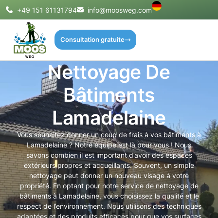
+49 151 61131794
info@moosweg.com
Consultation gratuite
Nettoyage De
Bâtiments
Lamadelaine
Vous souhaitez donner un coup de frais à vos bâtiments à
Lamadelaine ? Notre équipe est là pour vous ! Nous
savons combien il est important d’avoir des espaces
extérieurs propres et accueillants. Souvent, un simple
nettoyage peut donner un nouveau visage à votre
propriété. En optant pour notre service de nettoyage de
bâtiments à Lamadelaine, vous choisissez la qualité et le
respect de l’environnement. Nous utilisons des techniques
adaptées et des produits efficaces pour que vos surfaces