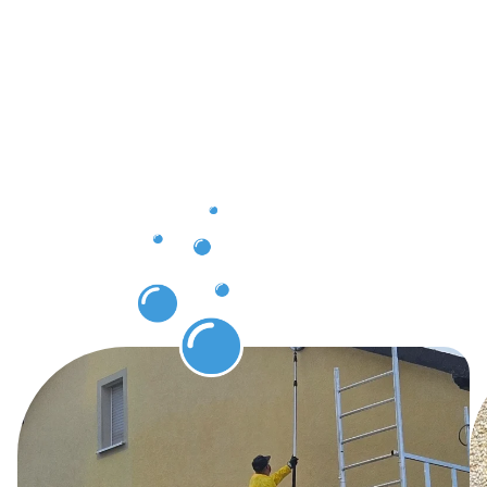
clients à
Lamadelain
grâce au
nettoyage
de
bâtiments
Lamadelain