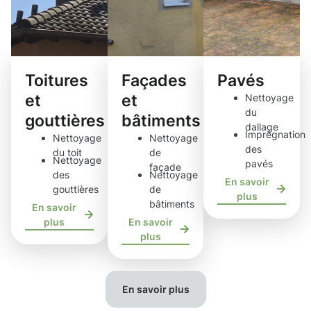
Toitures
Façades
Pavés
et
et
Nettoyage
du
gouttières
bâtiments
dallage
Imprégnation
Nettoyage
Nettoyage
des
du toit
de
Nettoyage
pavés
façade
des
Nettoyage
En savoir
gouttières
de
plus
bâtiments
En savoir
plus
En savoir
plus
En savoir plus