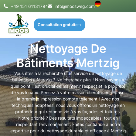
+49 151 61131794
info@moosweg.com
Consultation gratuite
Nettoyage De
Bâtiments Mertzig
Vous êtes à la recherche d’un service de nettoyage de
bâtiments à Mertzig ? Ne cherchez plus ! Nous savons à
quel point il est crucial de maintenir l’aspect et la propreté
de vos locaux. Pensez à votre maison ou votre entreprise,
la première impression compte tellement ! Avec nos
techniques adaptées, nous vous offrons un nettoyage en
profondeur qui redonne vie à vos façades et toitures.
Notre priorité ? Des résultats impeccables, tout en
respectant l’environnement. Faites confiance à notre
expertise pour du nettoyage durable et efficace à Mertzig