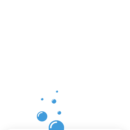
Les atouts
d'un
nettoyage
professionn
et de
confiance
à Mertzig