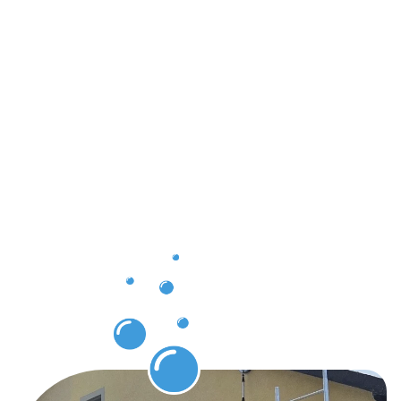
et des
avantages
pour les
clients à
Mertzig
grâce au
nettoyage
de
bâtiments.