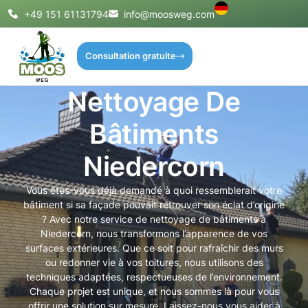
+49 151 61131794
info@moosweg.com
Consultation gratuite
Nettoyage De
Bâtiments
Niedercorn
Vous êtes-vous déjà demandé à quoi ressemblerait votre
bâtiment si sa façade pouvait retrouver son éclat d’origine
? Avec notre service de nettoyage de bâtiments à
Niedercorn, nous transformons l’apparence de vos
surfaces extérieures. Que ce soit pour rafraîchir des murs
ou redonner vie à vos toitures, nous utilisons des
techniques adaptées, respectueuses de l’environnement.
Chaque projet est unique, et nous sommes là pour vous
offrir une solution sur mesure. Laissez-nous vous aider à