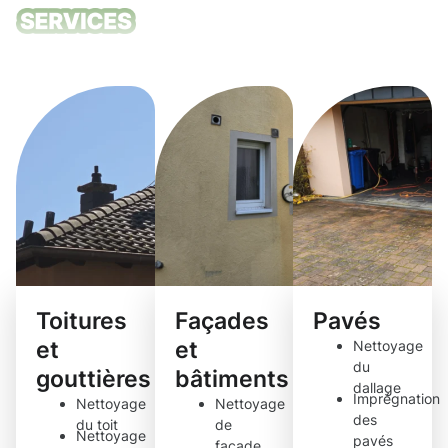
Nos services
de nettoyage
Toitures
Façades
Pavés
et
et
Nettoyage
du
gouttières
bâtiments
dallage
Imprégnation
Nettoyage
Nettoyage
des
du toit
de
Nettoyage
pavés
façade