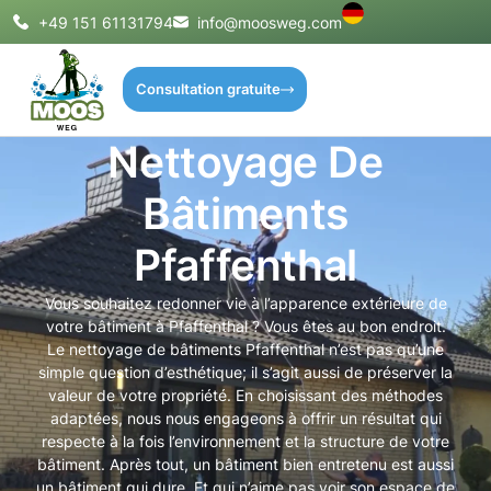
+49 151 61131794
info@moosweg.com
Consultation gratuite
Nettoyage De
Bâtiments
Pfaffenthal
Vous souhaitez redonner vie à l’apparence extérieure de
votre bâtiment à Pfaffenthal ? Vous êtes au bon endroit.
Le nettoyage de bâtiments Pfaffenthal n’est pas qu’une
simple question d’esthétique; il s’agit aussi de préserver la
valeur de votre propriété. En choisissant des méthodes
adaptées, nous nous engageons à offrir un résultat qui
respecte à la fois l’environnement et la structure de votre
bâtiment. Après tout, un bâtiment bien entretenu est aussi
un bâtiment qui dure. Et qui n’aime pas voir son espace de