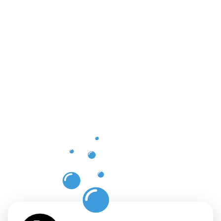
Les
bénéfices
d’un
nettoyage
professionn
et fiable à
Pfaffenthal