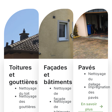
de nettoyage
Toitures
Façades
Pavés
et
et
Nettoyage
du
gouttières
bâtiments
dallage
Imprégnation
Nettoyage
Nettoyage
des
du toit
de
Nettoyage
pavés
façade
des
Nettoyage
En savoir
gouttières
de
plus
bâtiments