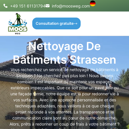
+49 151 61131794
info@moosweg.com
Consultation gratuite
Nettoyage De
Bâtiments Strassen
Vous recherchez un service de nettoyage de bâtiments à
Strassen ? Ne cherchez pas plus loin ! Nous savons
combien il est important de maintenir vos espaces
extérieurs impeccables. Que ce soit pour un pavé sale ou
une façade ternie, notre équipe est là pour redonner vie à
vos surfaces. Avec une approche personnalisée et des
techniques adaptées, nous veillons à ce que chaque
projet réponde à vos attentes. La transparence et la
communication claire sont au cœur de notre démarche.
Alors, prêts à redonner un coup de frais à votre bâtiment ?