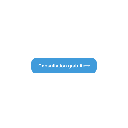
ntraintes techniques
nettoyage efficace sans risq
arantir une intervention
technique est primordiale pou
aximisant la qualité du
en préservant les matériaux et
de bâtiments à Vianden, il
interventions. Pour ce qui e
 évaluer les besoins
engageons à offrir un service
-ce pas ? En investissant dans
 attentes.
Consultation gratuite