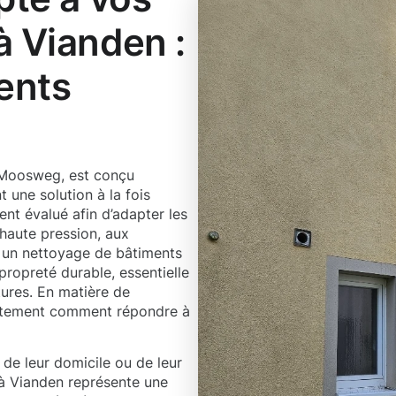
à Vianden :
ents
 Moosweg, est conçu
 une solution à la fois
nt évalué afin d’adapter les
 haute pression, aux
e un nettoyage de bâtiments
propreté durable, essentielle
tures. En matière de
ctement comment répondre à
 de leur domicile ou de leur
 à Vianden représente une