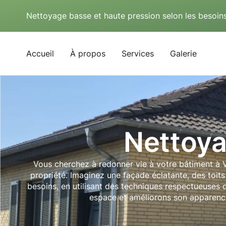
Nettoyage basse et haute pression selon les besoins
Accueil
À propos
Services
Galerie
Nettoya
Vous cherchez à redonner vie à votre bâtiment à Vi
propriété. Imaginez une façade éclatante, des toit
besoins, en utilisant des techniques respectueuses d
espace et améliorons son apparence