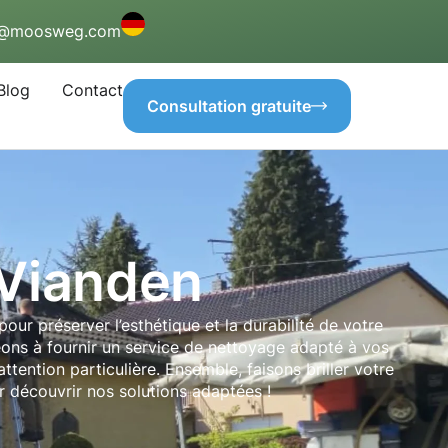
o@moosweg.com
Blog
Contact
Consultation gratuite
 Vianden
ur préserver l’esthétique et la durabilité de votre
eons à fournir un service de nettoyage adapté à vos
tention particulière. Ensemble, faisons briller votre
 découvrir nos solutions adaptées !