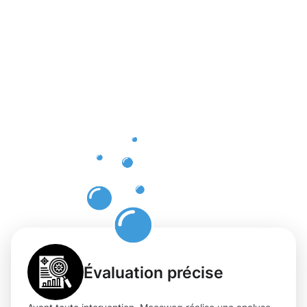
Bénéfices
tangibles
du
nettoyage
de façade
à
Bascharage
Évaluation précise