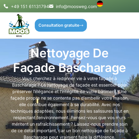
+49 151 61131794
info@moosweg.com
Consultation gratuite
Nettoyage De
Façade Bascharage
Vous cherchez à redonner vie à votre façade à
Bascharage ? Le nettoyage de façade est essentiel pour
préserver l’élégance et l’intégrité de votre bâtiment. Une
façade propre ne se contente pas d’embellir votre maison,
elle contribue également à sa durabilité. Avec nos
techniques adaptées, nous éliminons les salissures tout en
respectant l’environnement. Pensez-vous que vos murs
méritent un rafraîchissement ? Laissez-nous prendre soin
de ce détail important, car un bon nettoyage de façade à
Bascharage peut vraiment faire la différence.