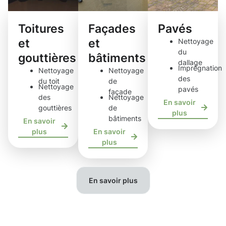
Toitures
Façades
Pavés
et
et
Nettoyage
du
gouttières
bâtiments
dallage
Imprégnation
Nettoyage
Nettoyage
des
du toit
de
Nettoyage
pavés
façade
des
Nettoyage
En savoir
gouttières
de
plus
bâtiments
En savoir
plus
En savoir
plus
En savoir plus