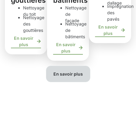
gouttières
bâtiments
dallage
Imprégnation
Nettoyage
Nettoyage
des
du toit
de
Nettoyage
pavés
façade
des
Nettoyage
En savoir
gouttières
de
plus
bâtiments
En savoir
plus
En savoir
plus
En savoir plus