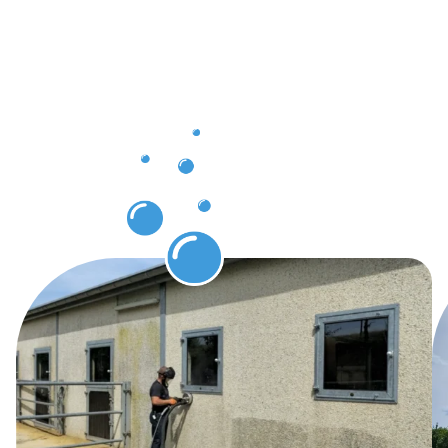
client à
Bergem -
Nettoyage
de façade
Bergem