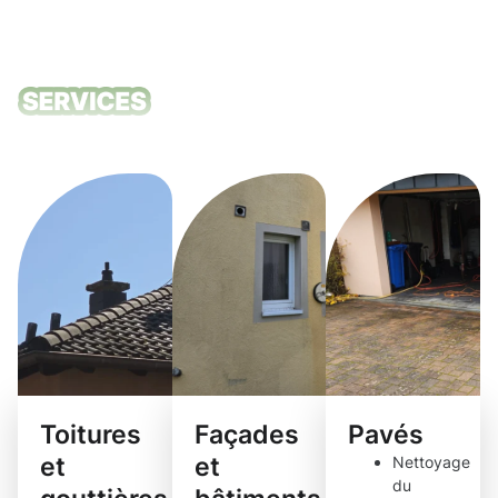
Nos services
de nettoyage
Toitures
Façades
Pavés
et
et
Nettoyage
du