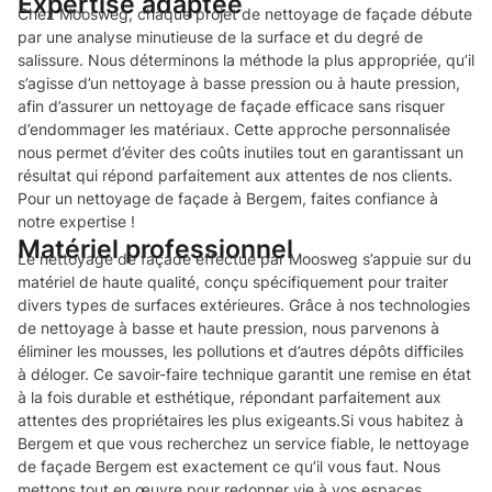
Expertise adaptée
Chez Moosweg, chaque projet de nettoyage de façade débute
par une analyse minutieuse de la surface et du degré de
salissure. Nous déterminons la méthode la plus appropriée, qu’il
s’agisse d’un nettoyage à basse pression ou à haute pression,
afin d’assurer un nettoyage de façade efficace sans risquer
d’endommager les matériaux. Cette approche personnalisée
nous permet d’éviter des coûts inutiles tout en garantissant un
résultat qui répond parfaitement aux attentes de nos clients.
Pour un nettoyage de façade à Bergem, faites confiance à
notre expertise !
Matériel professionnel
Le nettoyage de façade effectué par Moosweg s’appuie sur du
matériel de haute qualité, conçu spécifiquement pour traiter
divers types de surfaces extérieures. Grâce à nos technologies
de nettoyage à basse et haute pression, nous parvenons à
éliminer les mousses, les pollutions et d’autres dépôts difficiles
à déloger. Ce savoir-faire technique garantit une remise en état
à la fois durable et esthétique, répondant parfaitement aux
attentes des propriétaires les plus exigeants.Si vous habitez à
Bergem et que vous recherchez un service fiable, le nettoyage
de façade Bergem est exactement ce qu’il vous faut. Nous
mettons tout en œuvre pour redonner vie à vos espaces