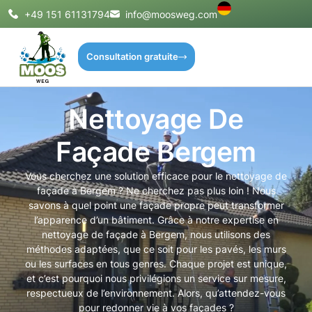
+49 151 61131794
info@moosweg.com
Consultation gratuite
Nettoyage De
Façade Bergem
Vous cherchez une solution efficace pour le nettoyage de
façade à Bergem ? Ne cherchez pas plus loin ! Nous
savons à quel point une façade propre peut transformer
l’apparence d’un bâtiment. Grâce à notre expertise en
nettoyage de façade à Bergem, nous utilisons des
méthodes adaptées, que ce soit pour les pavés, les murs
ou les surfaces en tous genres. Chaque projet est unique,
et c’est pourquoi nous privilégions un service sur mesure,
respectueux de l’environnement. Alors, qu’attendez-vous
pour redonner vie à vos façades ?