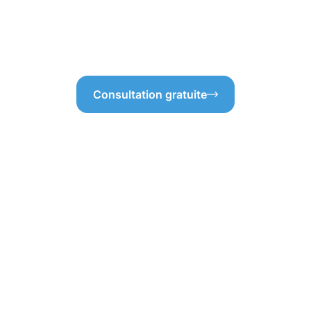
 claire, nous vous
visible, répondant ainsi aux a
sitez pas à nous faire
confiance à notre expertise 
à Bridel !
votre propriété !
Consultation gratuite
tangibles du