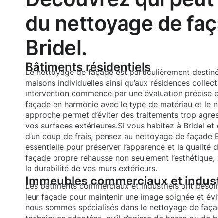
du nettoyage de faç
Bridel.
Bâtiments résidentiels
Le nettoyage de façade est particulièrement destiné
maisons individuelles ainsi qu’aux résidences colle
intervention commence par une évaluation précise q
façade en harmonie avec le type de matériau et le n
approche permet d’éviter des traitements trop agre
vos surfaces extérieures.Si vous habitez à Bridel et
d’un coup de frais, pensez au nettoyage de façade B
essentielle pour préserver l’apparence et la qualité 
façade propre rehausse non seulement l’esthétique,
la durabilité de vos murs extérieurs.
Immeubles commerciaux et indust
Les bâtiments commerciaux et industriels ont besoin 
leur façade pour maintenir une image soignée et évit
nous sommes spécialisés dans le nettoyage de façad