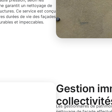
aute pression, selon les
he garantit un nettoyage de
ructures. Ce service est conçu
res durées de vie des façades
durables et impeccables.
Gestion imm
collectivité
Les gestionnaires de patrimoi
nettoyage de façade effectu