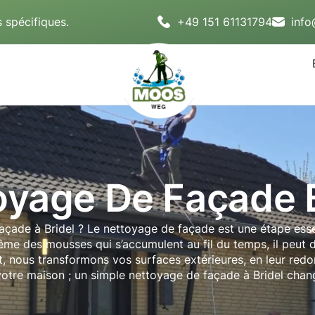
 spécifiques.
+49 151 61131794
inf
oyage De Façade B
çade à Bridel ? Le nettoyage de façade est une étape essenti
ême des mousses qui s’accumulent au fil du temps, il peut d
nous transformons vos surfaces extérieures, en leur redonn
 votre maison ; un simple nettoyage de façade à Bridel chan