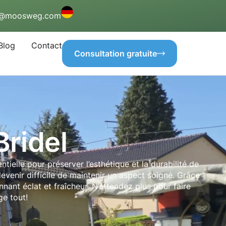
o@moosweg.com
Blog
Contact
Consultation gratuite
ridel
elle pour préserver l’esthétique et la durabilité de
evenir difficile de maintenir un aspect soigné. Grâce
ant éclat et fraîcheur. N’attendez plus pour faire
ge tout!