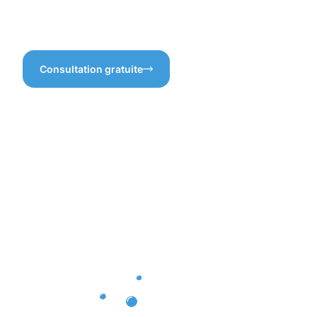
vous offrir un service de
vie à votre bâtiment.
qualité.
Consultation gratuite
Bénéfices
réels du
nettoyage
de façade