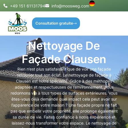
+49 151 61131794
info@moosweg.com
Consultation gratuite
Nettoyage De
Façade Clausen
Rien n’est plus satisfaisant que de voir une façade
retrouver tout son éclat. Le nettoyage de façade à
Clausen est notre spécialité. Grâce à des méthodes
adaptées et respectueuses de l’environnement, nous
redonnons vie à tous types de surfaces extérieures. Vous
êtes-vous déjà demandé quel impact cela peut avoir sur
l’apparence de votre maison ? Une façade propre ne fait
pas que embellir votre propriété, elle prolonge également
sa durée de vie. Faites confiance à notre expérience et
laissez-nous transformer votre espace. Le nettoyage de