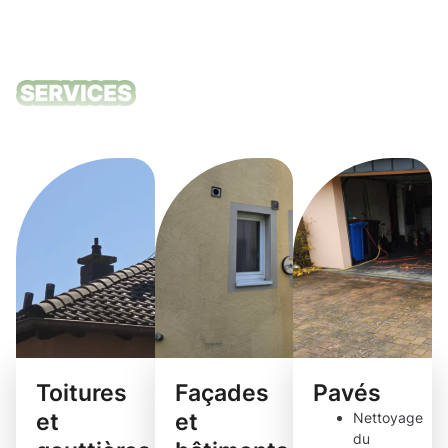
Nos services
de nettoyage
Toitures
Façades
Pavés
et
et
Nettoyage
du