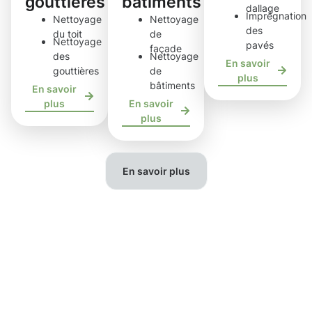
gouttières
bâtiments
dallage
Imprégnation
Nettoyage
Nettoyage
des
du toit
de
Nettoyage
pavés
façade
des
Nettoyage
En savoir
gouttières
de
plus
bâtiments
En savoir
plus
En savoir
plus
En savoir plus