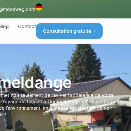
o@moosweg.com
Blog
Contact
Consultation gratuite
mmeldange
permet non seulement de raviver l’apparence de votre
un nettoyage de façade à Dommeldange ? Grâce à notre
e l’environnement. Imaginez la satisfaction de voir
s !