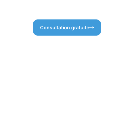
nge !
habitation à Dommeldange !
Consultation gratuite
du nettoyage de