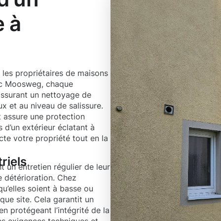
e à
 les propriétaires de maisons
Avec Moosweg, chaque
assurant un nettoyage de
x et au niveau de salissure.
t assure une protection
 d’un extérieur éclatant à
e votre propriété tout en la
riels
un entretien régulier de leur
e détérioration. Chez
’elles soient à basse ou
que site. Cela garantit un
 protégeant l’intégrité de la