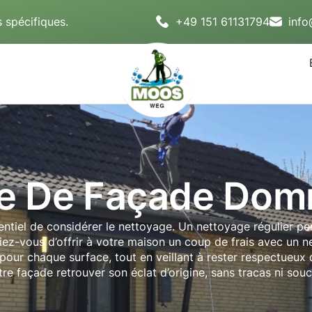
 spécifiques.
+49 151 61131794
inf
e De Façade Do
sentiel de considérer le nettoyage. Un nettoyage régulier 
iriez-vous d’offrir à votre maison un coup de frais avec 
pour chaque surface, tout en veillant à rester respectueux d
tre façade retrouver son éclat d’origine, sans tracas ni souci