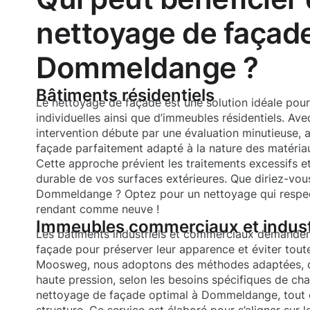
nettoyage de façad
Dommeldange ?
Bâtiments résidentiels
Le nettoyage de façade est une solution idéale pour
individuelles ainsi que d’immeubles résidentiels. 
intervention débute par une évaluation minutieuse, 
façade parfaitement adapté à la nature des matériau
Cette approche prévient les traitements excessifs e
durable de vos surfaces extérieures. Que diriez-vous
Dommeldange ? Optez pour un nettoyage qui respect
rendant comme neuve !
Immeubles commerciaux et indust
Les bâtiments industriels et commerciaux demandent 
façade pour préserver leur apparence et éviter tout
Moosweg, nous adoptons des méthodes adaptées, qu
haute pression, selon les besoins spécifiques de cha
nettoyage de façade optimal à Dommeldange, tout en