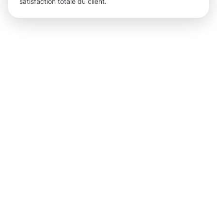
satisfaction totale du client.
Des
résultats
concrets
pour
chaque