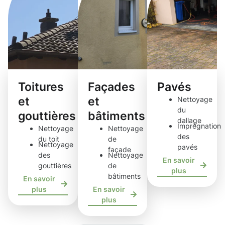
Toitures
Façades
Pavés
et
et
Nettoyage
du
gouttières
bâtiments
dallage
Imprégnation
Nettoyage
Nettoyage
des
du toit
de
Nettoyage
pavés
façade
des
Nettoyage
En savoir
gouttières
de
plus
bâtiments
En savoir
plus
En savoir
plus