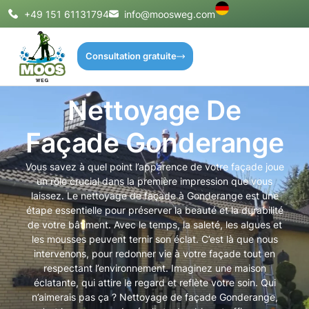
+49 151 61131794
info@moosweg.com
Consultation gratuite
Nettoyage De
Façade Gonderange
Vous savez à quel point l’apparence de votre façade joue
un rôle crucial dans la première impression que vous
laissez. Le nettoyage de façade à Gonderange est une
étape essentielle pour préserver la beauté et la durabilité
de votre bâtiment. Avec le temps, la saleté, les algues et
les mousses peuvent ternir son éclat. C’est là que nous
intervenons, pour redonner vie à votre façade tout en
respectant l’environnement. Imaginez une maison
éclatante, qui attire le regard et reflète votre soin. Qui
n’aimerais pas ça ? Nettoyage de façade Gonderange,