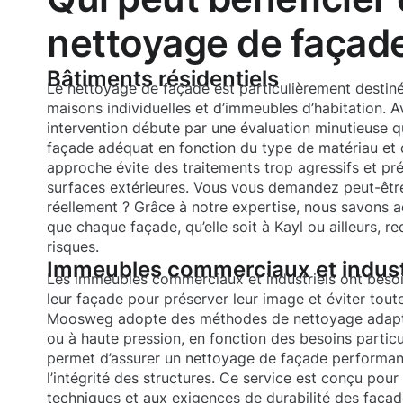
nettoyage de façade
Bâtiments résidentiels
Le nettoyage de façade est particulièrement destiné
maisons individuelles et d’immeubles d’habitation.
intervention débute par une évaluation minutieuse q
façade adéquat en fonction du type de matériau et 
approche évite des traitements trop agressifs et p
surfaces extérieures. Vous vous demandez peut-êt
réellement ? Grâce à notre expertise, nous savons 
que chaque façade, qu’elle soit à Kayl ou ailleurs, r
risques.
Immeubles commerciaux et indust
Les immeubles commerciaux et industriels ont besoin
leur façade pour préserver leur image et éviter tout
Moosweg adopte des méthodes de nettoyage adaptée
ou à haute pression, en fonction des besoins particu
permet d’assurer un nettoyage de façade performan
l’intégrité des structures. Ce service est conçu pou
techniques et aux exigences de durabilité des faça