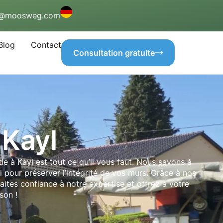
o@moosweg.com
Blog
Contact
Consultation gratuite
 Kayl
e à Kayl est tout ce qu’il vous faut. Nous savons à
si pour préserver l’intégrité de vos murs. Grâce à nos
aites confiance à notre expertise et offrez à votre
son !