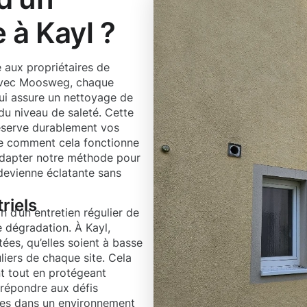
 à Kayl ?
 aux propriétaires de
 Avec Moosweg, chaque
ui assure un nettoyage de
du niveau de saleté. Cette
réserve durablement vos
re comment cela fonctionne
adapter notre méthode pour
edevienne éclatante sans
riels
 d’un entretien régulier de
e dégradation. À Kayl,
s, qu’elles soient à basse
liers de chaque site. Cela
t tout en protégeant
r répondre aux défis
des dans un environnement