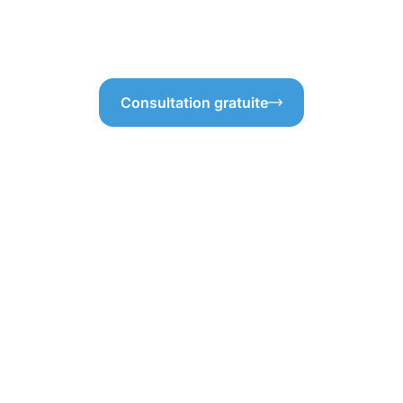
t garantit une transparence
savoir-faire et profitez d’un e
Consultation gratuite
réels du nettoyag