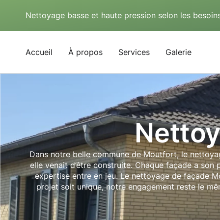
Nettoyage basse et haute pression selon les besoins
Accueil
À propos
Services
Galerie
Nettoy
Dans notre belle commune de Moutfort, le nettoyag
elle venait d’être construite. Chaque façade a son 
expertise entre en jeu. Le nettoyage de façade Mou
projet soit unique, notre engagement reste le mê