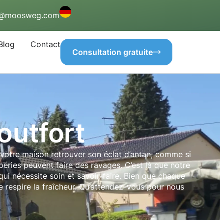
o@moosweg.com
Blog
Contact
Consultation gratuite
outfort
votre maison retrouver son éclat d’antan, comme si
péries peuvent faire des ravages. C’est là que notre
qui nécessite soin et savoir-faire. Bien que chaque
 respire la fraîcheur. Qu’attendez-vous pour nous