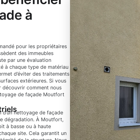
ade à
mandé pour les propriétaires
ossèdent des immeubles
ute par une évaluation
té à chaque type de matériau
ermet d’éviter des traitements
urfaces extérieures. Si vous
ur découvrir comment nous
ttoyage de façade Moutfort
riels
n d’un nettoyage de façade
te dégradation. À Moutfort,
it à basse ou à haute
haque site. Cela garantit un