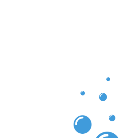
xtérieur éclatant !
e