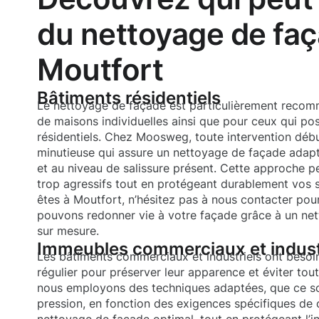
du nettoyage de faç
Moutfort
Bâtiments résidentiels
Le nettoyage de façade est particulièrement recom
de maisons individuelles ainsi que pour ceux qui p
résidentiels. Chez Moosweg, toute intervention déb
minutieuse qui assure un nettoyage de façade adap
et au niveau de salissure présent. Cette approche p
trop agressifs tout en protégeant durablement vos s
êtes à Moutfort, n’hésitez pas à nous contacter po
pouvons redonner vie à votre façade grâce à un ne
sur mesure.
Immeubles commerciaux et indust
Les bâtiments commerciaux et industriels ont besoi
régulier pour préserver leur apparence et éviter tou
nous employons des techniques adaptées, que ce so
pression, en fonction des exigences spécifiques de c