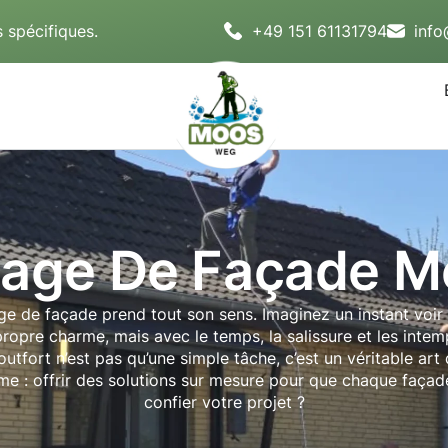
 spécifiques.
+49 151 61131794
inf
age De Façade M
e de façade prend tout son sens. Imaginez un instant voir 
propre charme, mais avec le temps, la salissure et les intem
tfort n’est pas qu’une simple tâche, c’est un véritable art 
me : offrir des solutions sur mesure pour que chaque façade
confier votre projet ?