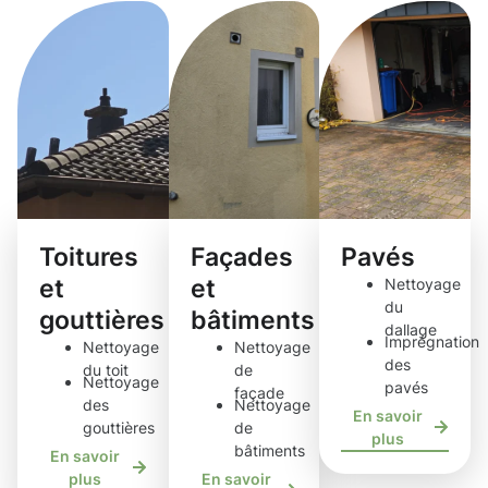
Toitures
Façades
Pavés
et
et
Nettoyage
du
gouttières
bâtiments
dallage
Imprégnation
Nettoyage
Nettoyage
des
du toit
de
Nettoyage
pavés
façade
des
Nettoyage
En savoir
gouttières
de
plus
bâtiments
En savoir
plus
En savoir