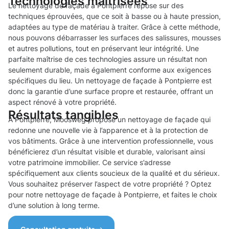
Technologies maîtrisées
Le nettoyage de façade à Pontpierre repose sur des
techniques éprouvées, que ce soit à basse ou à haute pression,
adaptées au type de matériau à traiter. Grâce à cette méthode,
nous pouvons débarrasser les surfaces des salissures, mousses
et autres pollutions, tout en préservant leur intégrité. Une
parfaite maîtrise de ces technologies assure un résultat non
seulement durable, mais également conforme aux exigences
spécifiques du lieu. Un nettoyage de façade à Pontpierre est
donc la garantie d’une surface propre et restaurée, offrant un
aspect rénové à votre propriété.
Résultats tangibles
À Pontpierre, Moosweg propose un nettoyage de façade qui
redonne une nouvelle vie à l’apparence et à la protection de
vos bâtiments. Grâce à une intervention professionnelle, vous
bénéficierez d’un résultat visible et durable, valorisant ainsi
votre patrimoine immobilier. Ce service s’adresse
spécifiquement aux clients soucieux de la qualité et du sérieux.
Vous souhaitez préserver l’aspect de votre propriété ? Optez
pour notre nettoyage de façade à Pontpierre, et faites le choix
d’une solution à long terme.