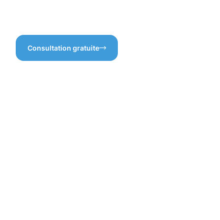
compte pour un résultat
de façade à Pontpierre, et
impeccable.
constatez la différence !
Consultation gratuite
Bénéfices
tangibles
du
nettoyage