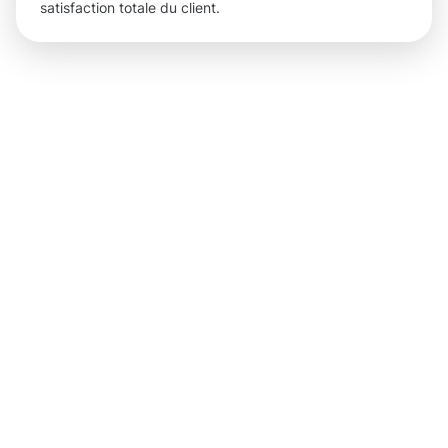
satisfaction totale du client.
Des
résultats
concrets
pour tous
nos clients