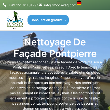
+49 151 61131794
info@moosweg.com
Consultation gratuite
Nettoyage De
Façade Pontpierre
Vous souhaitez redonner vie à la façade de votre maison à
Pontpierre ? Vous n’êtes pas seul ! Avec le temps, les
façades accumulent la poussière, la saleté et même des
mousses indésirables. Imaginez à quel point votre maison
pourrait briller après un bon nettoyage. Nos techniques
adaptées de nettoyage de façade à Pontpierre n’auront
pas seulement un impact visuel, mais elles contribueront
également à protéger vos murs contre l’usure. N’hésitez
pas à nous contacter pour discuter de vos besoins et
donner un coup de frais à votre espace.