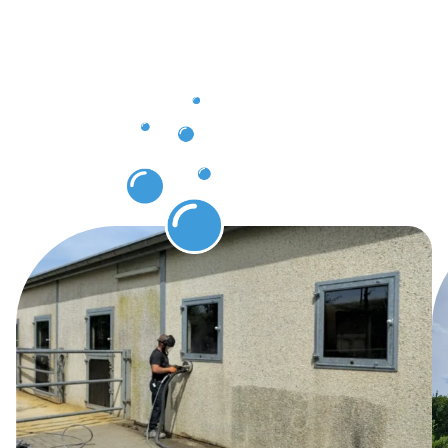
à
Pontpierre
grâce au
nettoyage
de façade.