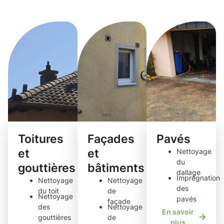
de nettoyage
Toitures
Façades
Pavés
et
et
Nettoyage
du
gouttières
bâtiments
dallage
Imprégnation
Nettoyage
Nettoyage
des
du toit
de
Nettoyage
pavés
façade
des
Nettoyage
En savoir
gouttières
de
plus