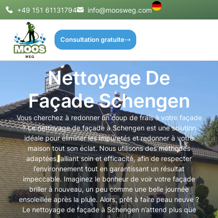
+49 151 61131794
info@moosweg.com
Consultation gratuite
Nettoyage De
Façade Schengen
Vous cherchez à redonner un coup de frais à votre façade
? Le nettoyage de façade à Schengen est une solution
idéale pour éliminer les impuretés et redonner à votre
maison tout son éclat. Nous utilisons des méthodes
adaptées, alliant soin et efficacité, afin de respecter
l’environnement tout en garantissant un résultat
impeccable. Imaginez le bonheur de voir votre façade
briller à nouveau, un peu comme une belle journée
ensoleillée après la pluie. Alors, prêt à faire peau neuve ?
Le nettoyage de façade à Schengen n’attend plus que