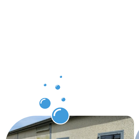
pour
chaque
client à
Schengen :
votre
expert en
nettoyage
de façade.