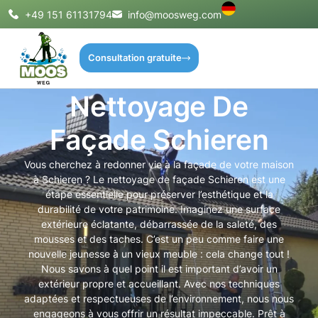
+49 151 61131794
info@moosweg.com
Consultation gratuite
Nettoyage De
Façade Schieren
Vous cherchez à redonner vie à la façade de votre maison
à Schieren ? Le nettoyage de façade Schieren est une
étape essentielle pour préserver l’esthétique et la
durabilité de votre patrimoine. Imaginez une surface
extérieure éclatante, débarrassée de la saleté, des
mousses et des taches. C’est un peu comme faire une
nouvelle jeunesse à un vieux meuble : cela change tout !
Nous savons à quel point il est important d’avoir un
extérieur propre et accueillant. Avec nos techniques
adaptées et respectueuses de l’environnement, nous nous
engageons à vous offrir un résultat impeccable. Prêt à