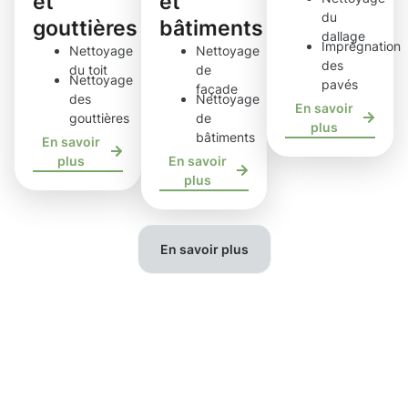
et
et
du
gouttières
bâtiments
dallage
Imprégnation
Nettoyage
Nettoyage
des
du toit
de
Nettoyage
pavés
façade
des
Nettoyage
En savoir
gouttières
de
plus
bâtiments
En savoir
plus
En savoir
plus
En savoir plus