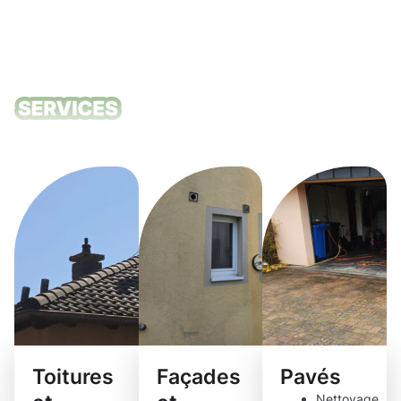
Nos services
de nettoyage
Toitures
Façades
Pavés
Nettoyage