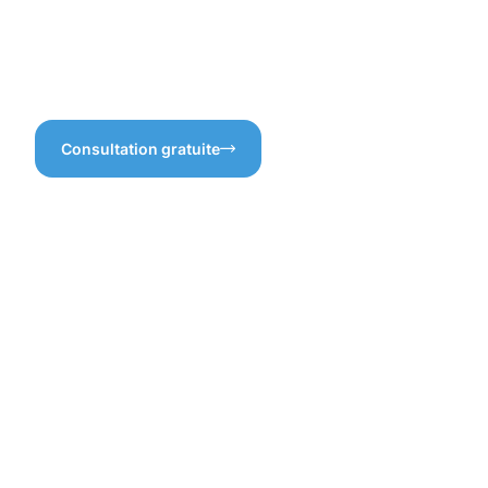
notre service de nettoyage
de façade à Vianden, vous
optez pour la tranquillité
d’esprit et un résultat parfait.
Consultation gratuite
Les
véritables
atouts du