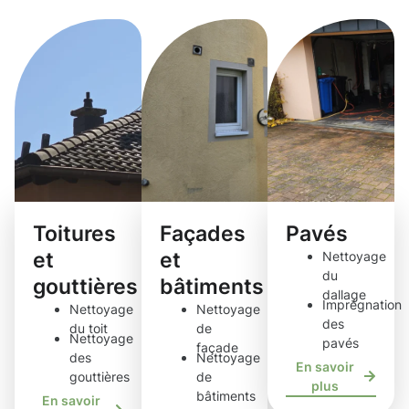
de nettoyage
Toitures
Façades
Pavés
et
et
Nettoyage
du
gouttières
bâtiments
dallage
Imprégnation
Nettoyage
Nettoyage
des
du toit
de
Nettoyage
pavés
façade
des
Nettoyage
En savoir
gouttières
de
plus
bâtiments
En savoir