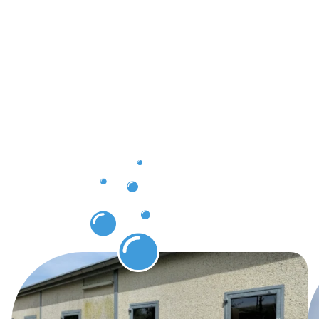
chaque
client à
Vianden
grâce à
notre
service de
nettoyage
de façade.