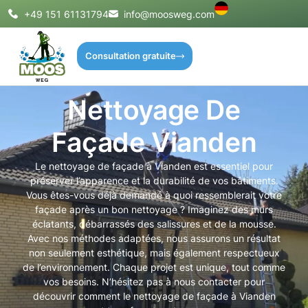
+49 151 61131794
info@moosweg.com
Consultation gratuite
Nettoyage De
Façade Vianden
Le nettoyage de façade à Vianden est essentiel pour
préserver l’apparence et la durabilité de vos bâtiments.
Vous êtes-vous déjà demandé à quoi ressemblerait votre
façade après un bon nettoyage ? Imaginez des murs
éclatants, débarrassés des salissures et de la mousse.
Avec nos méthodes adaptées, nous assurons un résultat
non seulement esthétique, mais également respectueux
de l’environnement. Chaque projet est unique, tout comme
vos besoins. N’hésitez pas à nous contacter pour
découvrir comment le nettoyage de façade à Vianden