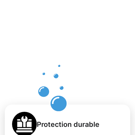
bénéfices
d'un
nettoyage
de
terrasse
durable à
Gasperich
Protection durable