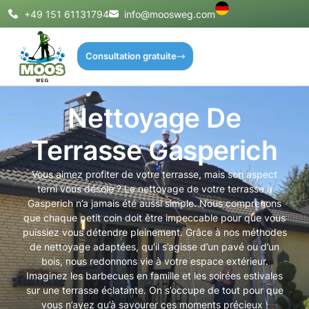
+49 151 61131794
info@moosweg.com
Consultation gratuite
Nettoyage De
Terrasse Gasperich
Vous aimez profiter de votre terrasse, mais son aspect
terni vous désole ? Le nettoyage de votre terrasse à
Gasperich n’a jamais été aussi simple. Nous comprenons
que chaque petit coin doit être impeccable pour que vous
puissiez vous détendre pleinement. Grâce à nos méthodes
de nettoyage adaptées, qu’il s’agisse d’un pavé ou d’un
bois, nous redonnons vie à votre espace extérieur.
Imaginez les barbecues en famille et les soirées estivales
sur une terrasse éclatante. On s’occupe de tout pour que
vous n’ayez qu’à savourer ces moments précieux !