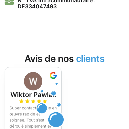
N° TVA intracommunautaire :
DE334047493
Avis de nos
clients
Wiktor Pawlak
Super contact et mise en
œuvre rapide et
soignée. Tout s’est
déroulé simplement et