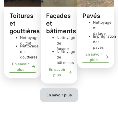
Toitures
Façades
Pavés
et
et
Nettoyage
du
gouttières
bâtiments
dallage
Imprégnation
Nettoyage
Nettoyage
des
du toit
de
Nettoyage
pavés
façade
des
Nettoyage
En savoir
gouttières
de
plus
bâtiments
En savoir
plus
En savoir
plus
En savoir plus