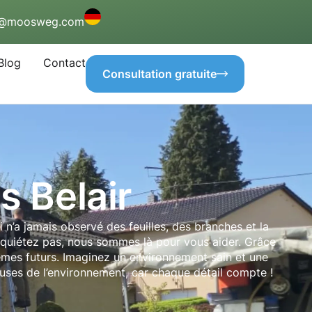
o@moosweg.com
Blog
Contact
Consultation gratuite
s Belair
 n’a jamais observé des feuilles, des branches et la
inquiétez pas, nous sommes là pour vous aider. Grâce
lèmes futurs. Imaginez un environnement sain et une
uses de l’environnement, car chaque détail compte !