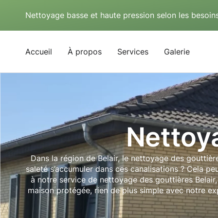
Nettoyage basse et haute pression selon les besoins
Accueil
À propos
Services
Galerie
Nettoya
Dans la région de Belair, le nettoyage des gouttièr
saleté s’accumuler dans ces canalisations ? Cela pe
à notre service de nettoyage des gouttières Belair
maison protégée, rien de plus simple avec notre ex