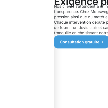
Exigence p
Nos clients s’attendent à un 
transparence. Chez Moosweg,
pression ainsi que du matériel
Chaque intervention débute p
de fournir un devis clair et s
tranquille en choisissant notr
Consultation gratuite