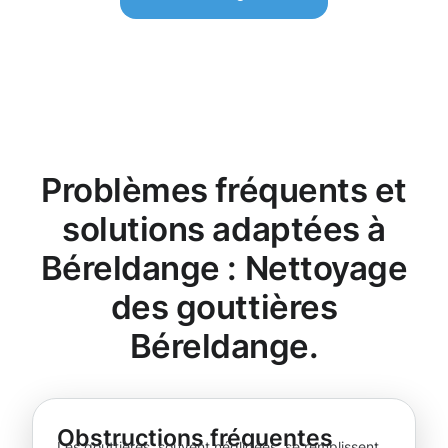
Problèmes fréquents et
solutions adaptées à
Béreldange : Nettoyage
des gouttières
Béreldange.
Obstructions fréquentes
Les gouttières, souvent négligées, se remplissent