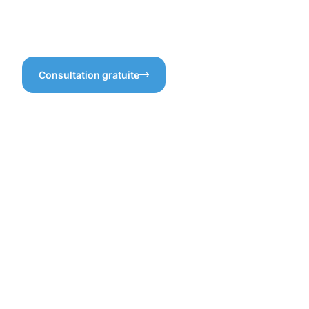
nous pouvons garantir un
engageons à vous offrir un
service sur mesure qui ne
résultat impeccable.
laisse rien au hasard.
Consultation gratuite
Les
bénéfices
d'un