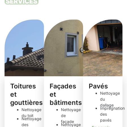
Nos services
de nettoyage
Toitures
Façades
Pavés
et
et
Nettoyage
du
gouttières
bâtiments
dallage
Imprégnation
Nettoyage
Nettoyage
des
du toit
de
Nettoyage
pavés
façade
des
Nettoyage