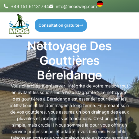
+49 151 61131794
info@moosweg.com
Consultation gratuite
Nettoyage Des
Gouttières
Béreldange
Vous cherchez à préserver l’intégrité de votre maison tout
en évitant les soucis liés à l’eau stagnante ? Le nettoyage
des gouttières à Béreldange est essentiel pour éviter les
infiltrations et les dommages à long terme. En prenant soin
de vos gouttières, vous assurez un bon drainage des eaux
pluviales et protégez vos fondations. C’est un geste
simple, mais crucial ! Nous sommes là pour vous offrir un
service professionnel et adapté à vos besoins. Ensemble,
faisons en sorte que votre maison reste en bonne santé et