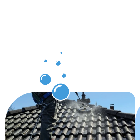
appréciable
grâce au
nettoyage
des
gouttières
Béreldange