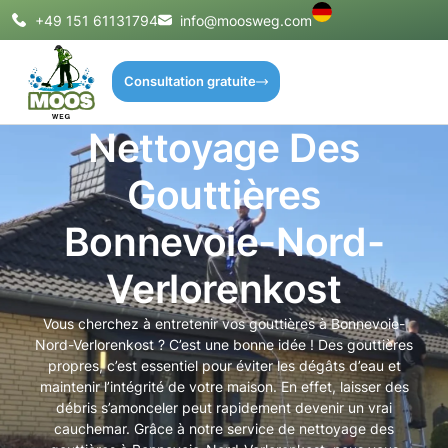
+49 151 61131794
info@moosweg.com
Consultation gratuite
Nettoyage Des
Gouttières
Bonnevoie-Nord-
Verlorenkost
Vous cherchez à entretenir vos gouttières à Bonnevoie-
Nord-Verlorenkost ? C’est une bonne idée ! Des gouttières
propres, c’est essentiel pour éviter les dégâts d’eau et
maintenir l’intégrité de votre maison. En effet, laisser des
débris s’amonceler peut rapidement devenir un vrai
cauchemar. Grâce à notre service de nettoyage des