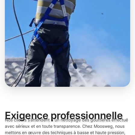
Exigence professionnelle
Nos clients s’attendent à un nettoyage des gouttières effectué
avec sérieux et en toute transparence. Chez Moosweg, nous
mettons en œuvre des techniques à basse et haute pression,