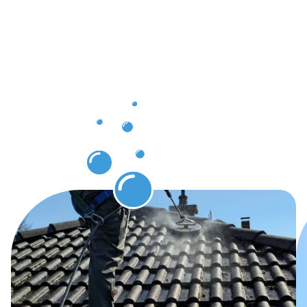
Nord-
Verlorenkos
grâce au
nettoyage
des
gouttières.