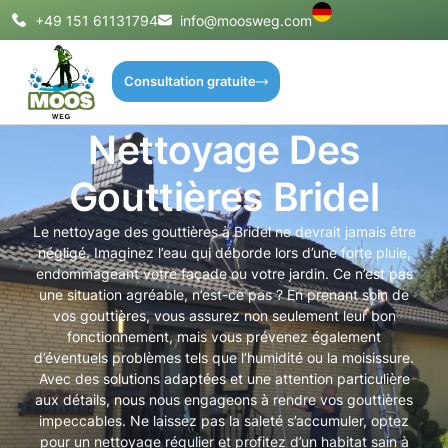
+49 151 61131794
info@moosweg.com
Consultation gratuite
Nettoyage Des
Gouttières Bridel
Le nettoyage des gouttières à Bridel ne devrait jamais être
négligé. Imaginez l’eau qui déborde lors d’une forte pluie,
endommageant votre façade ou votre jardin. Ce n’est pas
une situation agréable, n’est-ce pas ? En prenant soin de
vos gouttières, vous assurez non seulement leur bon
fonctionnement, mais vous prévenez également
d’éventuels problèmes tels que l’humidité ou la moisissure.
Avec des solutions adaptées et une attention particulière
aux détails, nous nous engageons à rendre vos gouttières
impeccables. Ne laissez pas la saleté s’accumuler, optez
pour un nettoyage régulier et profitez d’un habitat sain à