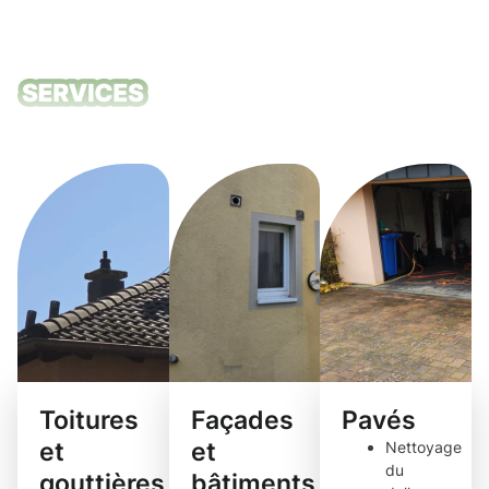
Nos services
de nettoyage
Toitures
Façades
Pavés
et
et
Nettoyage
du
gouttières
bâtiments