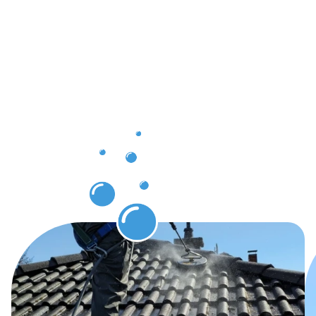
avantages
concrets
avec le
nettoyage
des
gouttières
Bridel.