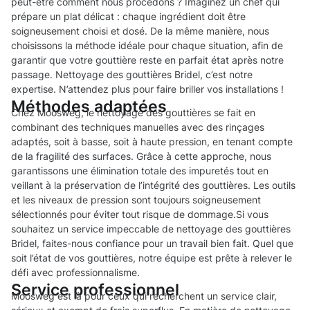
peut-être comment nous procédons ? Imaginez un chef qui
prépare un plat délicat : chaque ingrédient doit être
soigneusement choisi et dosé. De la même manière, nous
choisissons la méthode idéale pour chaque situation, afin de
garantir que votre gouttière reste en parfait état après notre
passage. Nettoyage des gouttières Bridel, c’est notre
expertise. N’attendez plus pour faire briller vos installations !
Méthodes adaptées
Chez Moosweg, le nettoyage des gouttières se fait en
combinant des techniques manuelles avec des rinçages
adaptés, soit à basse, soit à haute pression, en tenant compte
de la fragilité des surfaces. Grâce à cette approche, nous
garantissons une élimination totale des impuretés tout en
veillant à la préservation de l’intégrité des gouttières. Les outils
et les niveaux de pression sont toujours soigneusement
sélectionnés pour éviter tout risque de dommage.Si vous
souhaitez un service impeccable de nettoyage des gouttières
Bridel, faites-nous confiance pour un travail bien fait. Quel que
soit l’état de vos gouttières, notre équipe est prête à relever le
défi avec professionnalisme.
Service professionnel
Moosweg est là pour ceux qui recherchent un service clair,