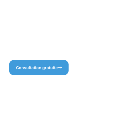
maintenir vos gouttières en
bon état, surtout avec les
intempéries. Les débris
peuvent s’accumuler
rapidement, n’est-ce pas ?
C’est pourquoi un bon
nettoyage régulier est
indispensable pour éviter
tout dommage futur.
Consultation gratuite
Les