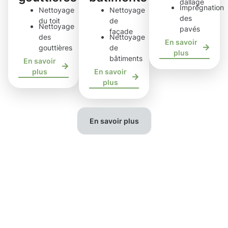
dallage
Imprégnation
Nettoyage
Nettoyage
des
du toit
de
Nettoyage
pavés
façade
des
Nettoyage
En savoir
gouttières
de
plus
bâtiments
En savoir
plus
En savoir
plus
En savoir plus