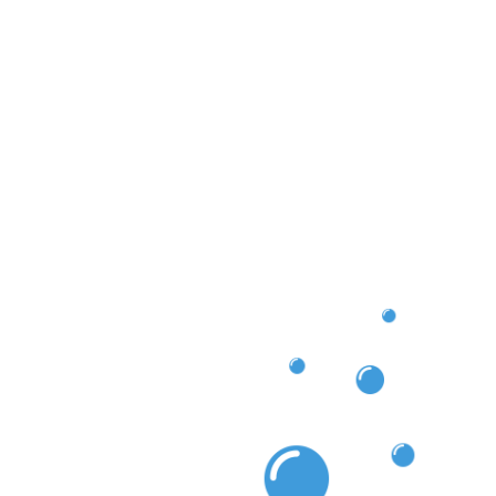
fiable et durable. Si vous vivez à Canach, faites
en matière de nettoyage des gouttières Canach, pour
le.