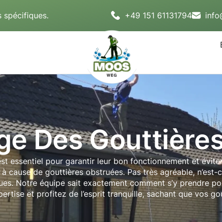
 spécifiques.
+49 151 61131794
inf
ge Des Gouttière
t essentiel pour garantir leur bon fonctionnement et éviter
e à cause de gouttières obstruées. Pas très agréable, n’est
es. Notre équipe sait exactement comment s’y prendre pour 
ertise et profitez de l’esprit tranquille, sachant que vos g