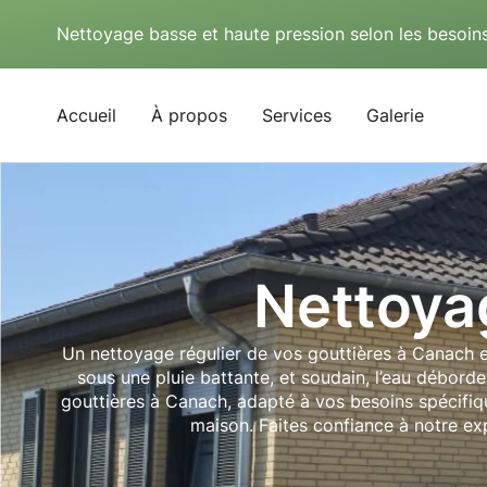
Nettoyage basse et haute pression selon les besoins
Accueil
À propos
Services
Galerie
Nettoya
Un nettoyage régulier de vos gouttières à Canach es
sous une pluie battante, et soudain, l’eau débord
gouttières à Canach, adapté à vos besoins spécifiqu
maison. Faites confiance à notre exp