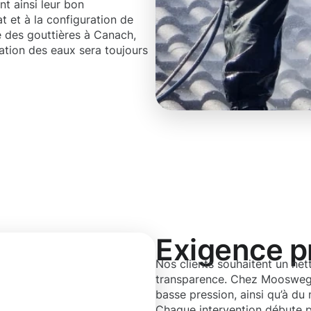
nt ainsi leur bon
 et à la configuration de
e des gouttières à Canach,
tion des eaux sera toujours
Exigence p
Nos clients souhaitent un net
transparence. Chez Moosweg,
basse pression, ainsi qu’à du 
Chaque intervention débute p