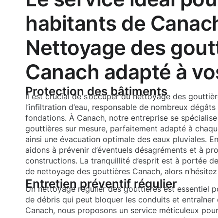
habitants de Canach
Nettoyage des gout
Canach adapté à vos
Protection des bâtiments
Il est crucial de s’occuper du nettoyage des goutti
l’infiltration d’eau, responsable de nombreux dégâts 
fondations. À Canach, notre entreprise se spécialis
gouttières sur mesure, parfaitement adapté à chaque 
ainsi une évacuation optimale des eaux pluviales. En
aidons à prévenir d’éventuels désagréments et à pro
constructions. La tranquillité d’esprit est à portée 
de nettoyage des gouttières Canach, alors n’hésitez p
Entretien préventif régulier
Un nettoyage régulier des gouttières est essentiel p
de débris qui peut bloquer les conduits et entraîne
Canach, nous proposons un service méticuleux pour