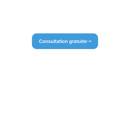
age des gouttières à Canach,
garantissant ainsi un service 
, tout en vous offrant la
confiance à notre expertise 
un rendu impeccable et durab
Consultation gratuite