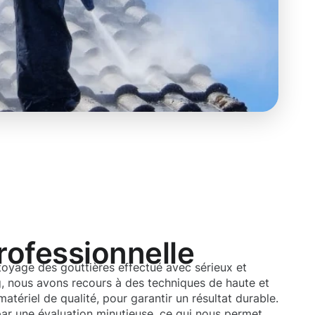
rofessionnelle
toyage des gouttières effectué avec sérieux et
 nous avons recours à des techniques de haute et
matériel de qualité, pour garantir un résultat durable.
ar une évaluation minutieuse, ce qui nous permet