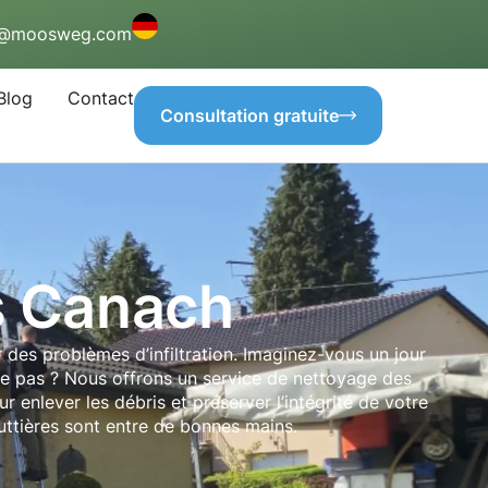
o@moosweg.com
Blog
Contact
Consultation gratuite
s Canach
 des problèmes d’infiltration. Imaginez-vous un jour
-ce pas ? Nous offrons un service de nettoyage des
enlever les débris et préserver l’intégrité de votre
outtières sont entre de bonnes mains.