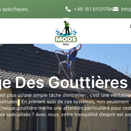
 spécifiques.
+49 151 61131794
inf
e Des Gouttières
st plus qu’une simple tâche d’entretien ; c’est une véritabl
 obstruées ! En prenant soin de ces systèmes, non seulemen
haque gouttière mérite une attention particulière pour reste
es spécialisés ? Avec nous, votre tranquillité d’esprit est as