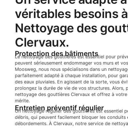
véritables besoins à
Nettoyage des gout
Clervaux.
Protection des bâtiments
Le nettoyage des gouttières est essentiel pour préveni
peuvent sérieusement endommager vos murs et vos 
Moosweg, nous nous spécialisons dans un nettoyage
parfaitement adapté à chaque installation, pour gar
des eaux pluviales. En agissant de la sorte, vous é
prolongez la durée de vie de vos structures. Alors,
nettoyage des gouttières Clervaux et offrez à votre 
mérite.
Entretien préventif régulier
Un nettoyage régulier des gouttières est essentiel p
débris, qui peuvent facilement bloquer les conduits 
débordements. À Clervaux, notre service de nettoyag