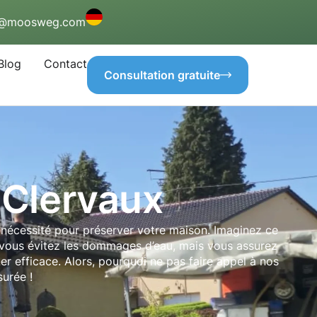
o@moosweg.com
Blog
Contact
Consultation gratuite
 Clervaux
e nécessité pour préserver votre maison. Imaginez ce
t vous évitez les dommages d’eau, mais vous assurez
r efficace. Alors, pourquoi ne pas faire appel à nos
surée !