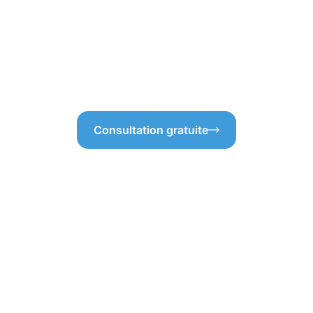
Dans la belle commune de
normes de sécurité, surtout p
ttières demeurent en parfait
service fiable et durable. Si
Clervaux comme à un entretien
gouttières Clervaux, vous po
fort aujourd’hui peut vous
maintenir vos gouttières en pa
resteront impeccables et fonct
Consultation gratuite