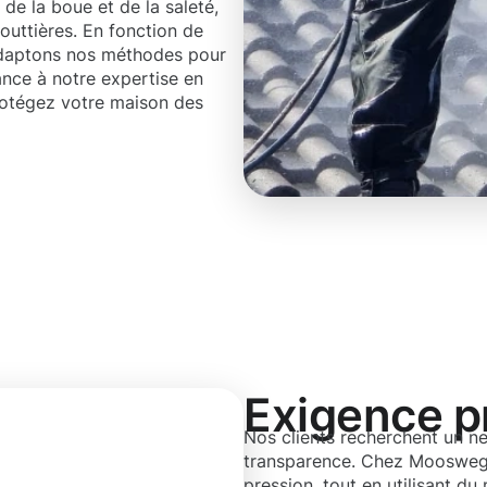
 de la boue et de la saleté,
outtières. En fonction de
s adaptons nos méthodes pour
fiance à notre expertise en
rotégez votre maison des
Exigence p
Nos clients recherchent un ne
transparence. Chez Moosweg
pression, tout en utilisant du