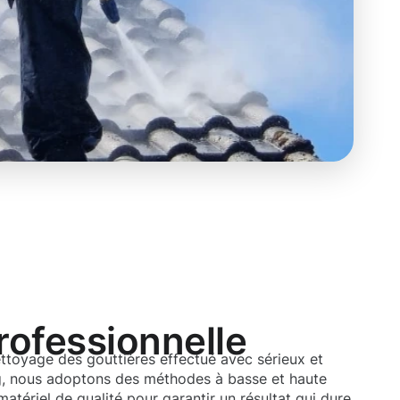
rofessionnelle
ttoyage des gouttières effectué avec sérieux et
, nous adoptons des méthodes à basse et haute
 matériel de qualité pour garantir un résultat qui dure