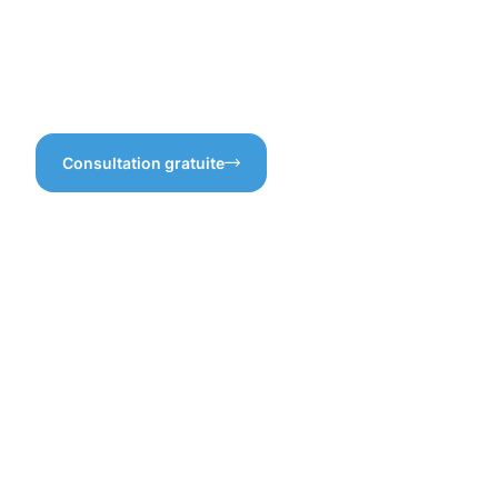
gouttières, c’est garantir un
souhaitez un nettoyage
entretien efficace et sur
efficace ? Faites appel à
mesure.
nous pour un Nettoyage des
gouttières Dalheim dont vous
serez pleinement satisfait.
Consultation gratuite
Les
bénéfices
d'un