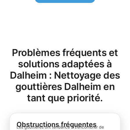
Problèmes fréquents et
solutions adaptées à
Dalheim : Nettoyage des
gouttières Dalheim en
tant que priorité.
Obstructions fréquentes
Les gouttières ont tendance à s’encombrer de