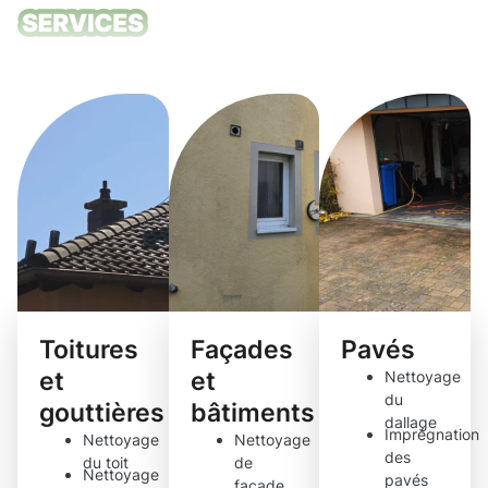
Nos services
de nettoyage
Toitures
Façades
Pavés
et
et
Nettoyage
du
gouttières
bâtiments
dallage
Imprégnation
Nettoyage
Nettoyage
des
du toit
de
Nettoyage
pavés
façade