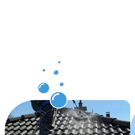
pour nos
clients à
Dalheim
grâce au
nettoyage
des
gouttières.