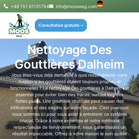
+49 151 61131794
info@moosweg.com
Consultation gratuite
Nettoyage Des
Gouttières Dalheim
Vous êtes-vous déjà demandé à quoi ressemblerait votre
maison si les gouttières étaient toujours propres et
fonctionnelles ? Le nettoyage des gouttières à Dalheim est
essentiel pour éviter bien des tracas, surtout lors des
fortes pluies. Une gouttière obstruée peut causer des
infiltrations et des dégâts sur votre façade. C’est pourquoi
nous sommes ici pour vous aider à entretenir ce système
crucial. Grâce à notre expertise et notre méthode
respectueuse de l’environnement, nous garantissons un
résultat impeccable. Offrez à votre maison le soin qu’elle