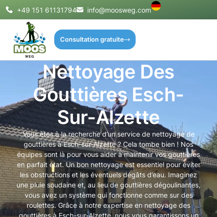
+49 151 61131794
info@moosweg.com
Consultation gratuite
Nettoyage Des
Gouttières Esch-
Sur-Alzette
Vous êtes à la recherche d’un service de nettoyage de
gouttières à Esch-sur-Alzette ? Cela tombe bien ! Nos
équipes sont là pour vous aider à maintenir vos gouttières
en parfait état. Un bon nettoyage est essentiel pour éviter
les obstructions et les éventuels dégâts d’eau. Imaginez
une pluie soudaine et, au lieu de gouttières dégoulinantes,
vous avez un système qui fonctionne comme sur des
roulettes. Grâce à notre expertise en nettoyage des
gouttières à Esch-sur-Alzette, nous vous garantissons un