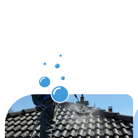
service de
Nettoyage
des
gouttières
à Esch-
sur-
Alzette.