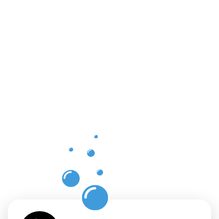
Les
avantages
d'un
nettoyage
des
gouttières
à Esch-
sur-Alzette