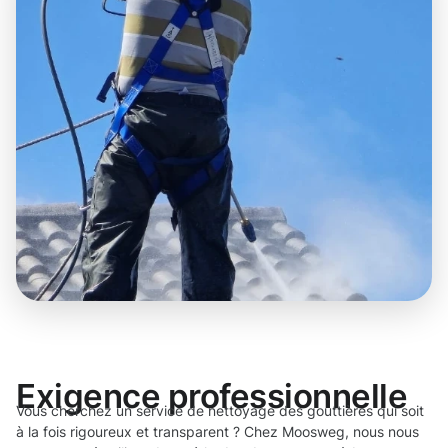
Exigence professionnelle
Vous cherchez un service de nettoyage des gouttières qui soit
à la fois rigoureux et transparent ? Chez Moosweg, nous nous