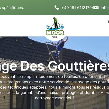
 spécifiques.
+49 151 61131794
inf
age Des Gouttièr
euvent se remplir rapidement de feuilles, de débris et d’a
e nous intervenons avec notre service de nettoyage des gou
à des techniques adaptées, nous éliminons tous les résidus 
es, c’est la garantie d’une maison protégée et durable. Alo
nettoyage essentiel ?