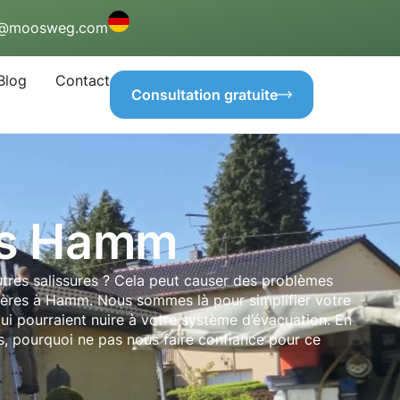
o@moosweg.com
Blog
Contact
Consultation gratuite
es Hamm
utres salissures ? Cela peut causer des problèmes
ttières à Hamm. Nous sommes là pour simplifier votre
qui pourraient nuire à votre système d’évacuation. En
rs, pourquoi ne pas nous faire confiance pour ce