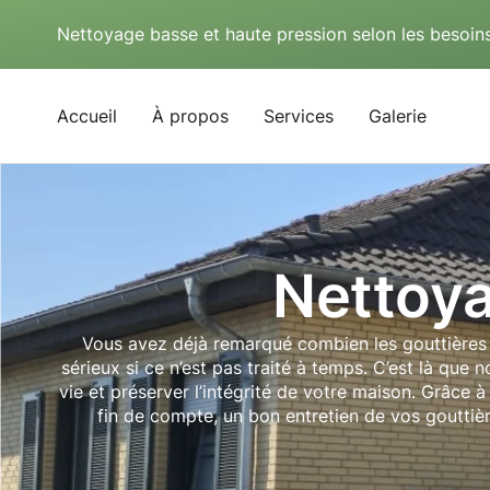
Nettoyage basse et haute pression selon les besoins
Accueil
À propos
Services
Galerie
Nettoy
Vous avez déjà remarqué combien les gouttières p
sérieux si ce n’est pas traité à temps. C’est là qu
vie et préserver l’intégrité de votre maison. Grâce 
fin de compte, un bon entretien de vos gouttièr