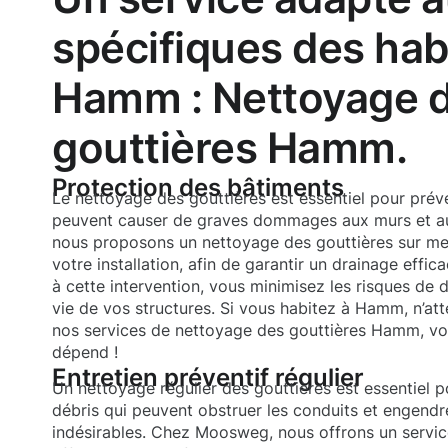
spécifiques des hab
Hamm : Nettoyage 
gouttières Hamm.
Protection des bâtiments
Le nettoyage des gouttières est essentiel pour préveni
peuvent causer de graves dommages aux murs et a
nous proposons un nettoyage des gouttières sur me
votre installation, afin de garantir un drainage effi
à cette intervention, vous minimisez les risques de d
vie de vos structures. Si vous habitez à Hamm, n’att
nos services de nettoyage des gouttières Hamm, votre
dépend !
Entretien préventif régulier
Un nettoyage régulier des gouttières est essentiel p
débris qui peuvent obstruer les conduits et engen
indésirables. Chez Moosweg, nous offrons un servic