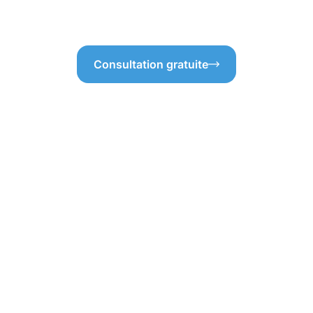
nettoyage des gouttières Hamm
Consultation gratuite
'un nettoyage des