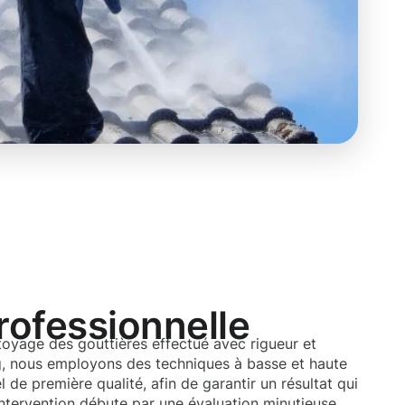
rofessionnelle
toyage des gouttières effectué avec rigueur et
 nous employons des techniques à basse et haute
l de première qualité, afin de garantir un résultat qui
ntervention débute par une évaluation minutieuse,