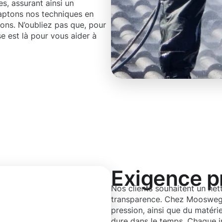
es, assurant ainsi un
aptons nos techniques en
tions. N’oubliez pas que, pour
e est là pour vous aider à
Exigence p
Nos clients souhaitent un net
transparence. Chez Moosweg,
pression, ainsi que du matérie
dure dans le temps. Chaque i