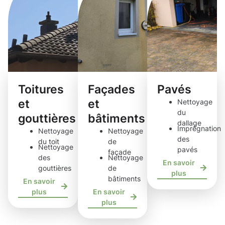
Toitures
Façades
Pavés
et
et
Nettoyage
du
gouttières
bâtiments
dallage
Imprégnation
Nettoyage
Nettoyage
des
du toit
de
Nettoyage
pavés
façade
des
Nettoyage
En savoir
gouttières
de
plus
bâtiments
En savoir
plus
En savoir
plus