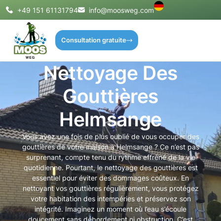
+49 151 61131794
info@moosweg.com
Consultation gratuite
Nettoyage Des
Gouttières
Helmsange
Vous avez une fois de plus oublié de vous occuper des
gouttières de votre maison à Helmsange ? Ce n’est pas
surprenant, compte tenu du rythme effréné de la vie
quotidienne. Pourtant, le nettoyage des gouttières est
essentiel pour éviter des dommages coûteux. En
nettoyant vos gouttières régulièrement, vous protégez
votre habitation des intempéries et préservez son
intégrité. Imaginez un moment où l’eau s’écoule
doucement sans débordement ni obstruction. C’est