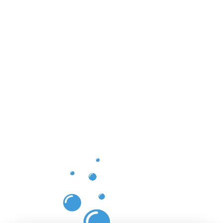
Les
bienfaits
d'un
nettoyage
des
gouttières
à
Helmsange