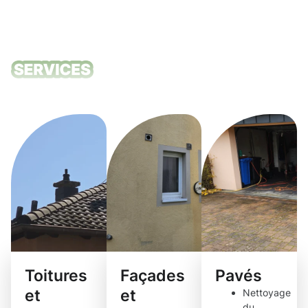
Nos services
de nettoyage
Toitures
Façades
Pavés
et
et
Nettoyage
du