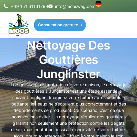
+49 151 61131794
info@moosweg.com
Consultation gratuite
Nettoyage Des
Gouttières
Junglinster
Lorsqu’il s’agit de l’entretien de votre maison, le nettoyage
des gouttières à Junglinster est une étape essentielle
souvent négligée. Imaginez votre toiture après une pluie
battante, les eaux ne s’écoulent plus correctement et des
débordements se produisent. Ce scénario, c’est ce que
nous voulons éviter. Un nettoyage régulier des gouttières
garantit non seulement une protection contre les dégâts
d’eau, mais contribue aussi à la longévité de votre toiture.
Alors, pourquoi attendre ? Offrez à votre maison le soin