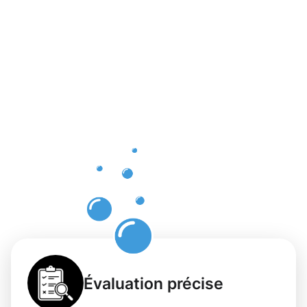
bienfaits
d’un
nettoyage
des
gouttières
à
Junglinster
Évaluation précise