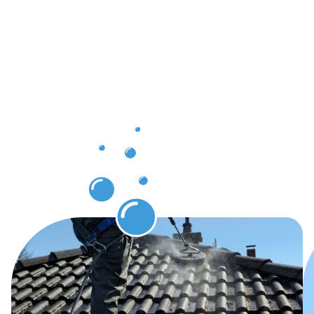
pour nos
clients à
Junglinster
grâce au
nettoyage
des
gouttières!