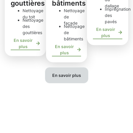
gouttières
bâtiments
dallage
Imprégnation
Nettoyage
Nettoyage
des
du toit
de
Nettoyage
pavés
façade
des
Nettoyage
En savoir
gouttières
de
plus
bâtiments
En savoir
plus
En savoir
plus
En savoir plus