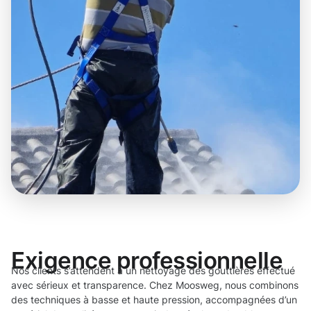
Exigence professionnelle
Nos clients s’attendent à un nettoyage des gouttières effectué
avec sérieux et transparence. Chez Moosweg, nous combinons
des techniques à basse et haute pression, accompagnées d’un