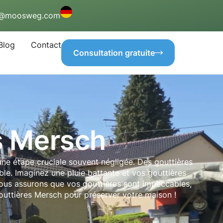
o@moosweg.com
Blog
Contact
Consultation gratuite
s Mersch
ne étape cruciale souvent négligée. Des gouttières
le. Imaginez une pluie battante et vos gouttières
nous assurons que vos gouttières sont impeccables,
outtières Mersch pour préserver votre maison !