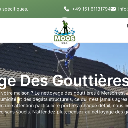
 spécifiques.
+49 151 61131794
inf
ge Des Gouttière
votre maison ? Le nettoyage des gouttières à Mersch est u
idité et des dégâts structurels, ce qui n’est jamais agréab
c une attention particulière portée à chaque détail, nous 
ce sans soucis. N’attendez plus, pensez au nettoyage des g