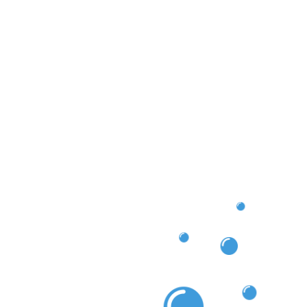
 service fiable et de qualité. En ce sens, notre
outtières Mersch permet de maintenir vos
hésitez pas à faire appel à nos services, nous nous
résultat impeccable!