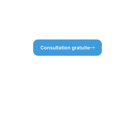
quipe s’engage à vous fournir
hauteur, garantissant ainsi un
ues.
expertise en nettoyage des g
gouttières en parfait état. N’
engageons à vous fournir un 
Consultation gratuite