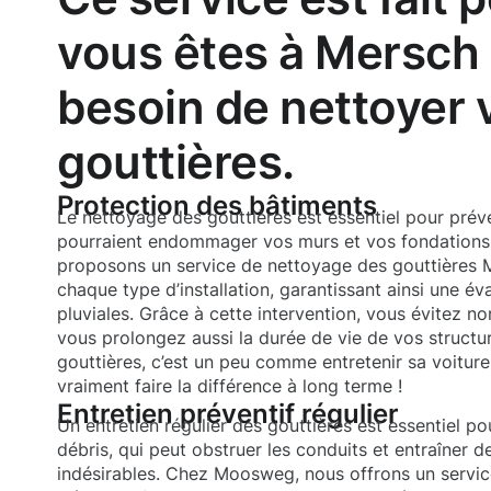
vous êtes à Mersch 
besoin de nettoyer 
gouttières.
Protection des bâtiments
Le nettoyage des gouttières est essentiel pour préveni
pourraient endommager vos murs et vos fondation
proposons un service de nettoyage des gouttières 
chaque type d’installation, garantissant ainsi une é
pluviales. Grâce à cette intervention, vous évitez 
vous prolongez aussi la durée de vie de vos structu
gouttières, c’est un peu comme entretenir sa voiture 
vraiment faire la différence à long terme !
Entretien préventif régulier
Un entretien régulier des gouttières est essentiel po
débris, qui peut obstruer les conduits et entraîner
indésirables. Chez Moosweg, nous offrons un servic