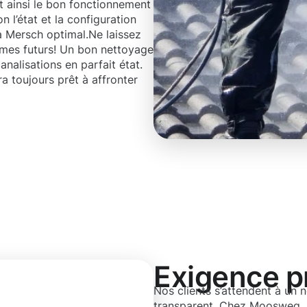
nt ainsi le bon fonctionnement
 l’état et la configuration
 à Mersch optimal.Ne laissez
èmes futurs! Un bon nettoyage
nalisations en parfait état.
a toujours prêt à affronter
Exigence p
Nos clients s’attendent à un n
transparent. Chez Moosweg, 