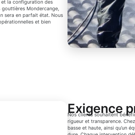
et la configuration des
es gouttières Mondercange,
 sera en parfait état. Nous
pérationnelles et bien
Exigence p
Nos clients souhaitent bénéfi
rigueur et transparence. Che
basse et haute, ainsi qu’un éq
dure. Chaque intervention dé