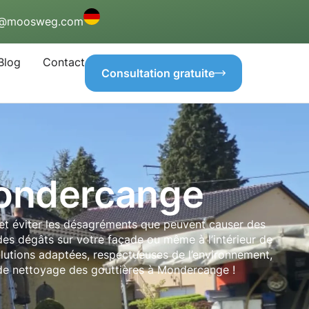
o@moosweg.com
Blog
Contact
Consultation gratuite
Mondercange
et éviter les désagréments que peuvent causer des
es dégâts sur votre façade ou même à l’intérieur de
olutions adaptées, respectueuses de l’environnement,
ce de nettoyage des gouttières à Mondercange !