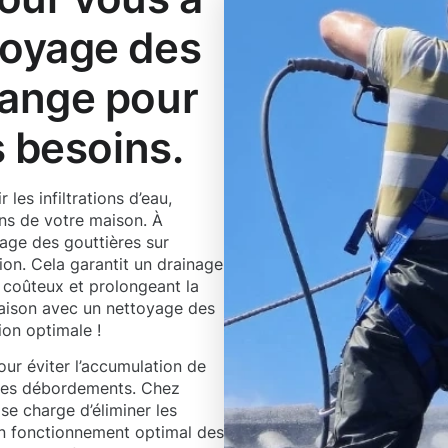
toyage des
cange pour
s besoins.
les infiltrations d’eau,
ns de votre maison. À
ge des gouttières sur
on. Cela garantit un drainage
s coûteux et prolongeant la
maison avec un nettoyage des
ion optimale !
our éviter l’accumulation de
 des débordements. Chez
e charge d’éliminer les
 un fonctionnement optimal des