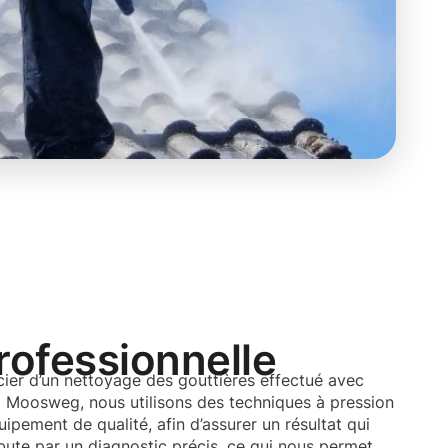
rofessionnelle
cier d’un nettoyage des gouttières effectué avec
z Moosweg, nous utilisons des techniques à pression
uipement de qualité, afin d’assurer un résultat qui
bute par un diagnostic précis, ce qui nous permet