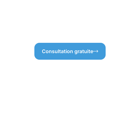
ue cas, nous assurons la
hauteur, garantissant ainsi un
ion de nos clients. Choisir
service de nettoyage des go
cange, c’est opter pour un
aider!
Consultation gratuite