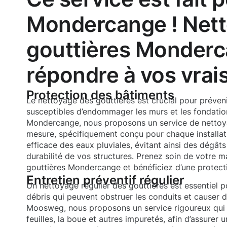
Mondercange ! Net
gouttières Monder
répondre à vos vrai
Protection des bâtiments
Le nettoyage des gouttières est crucial pour prévenir 
susceptibles d’endommager les murs et les fondatio
Mondercange, nous proposons un service de nettoya
mesure, spécifiquement conçu pour chaque installati
efficace des eaux pluviales, évitant ainsi des dégât
durabilité de vos structures. Prenez soin de votre 
gouttières Mondercange et bénéficiez d’une protect
Entretien préventif régulier
Un nettoyage régulier des gouttières est essentiel p
débris qui peuvent obstruer les conduits et causer
Moosweg, nous proposons un service rigoureux qui s
feuilles, la boue et autres impuretés, afin d’assurer