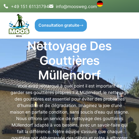
+49 151 61131794
info@moosweg.com
Consultation gratuite
Nettoyage Des
Gouttières
Müllendorf
Vous avez remarqué à quel point il est important de
garder ses gouttières propres ? À Müllendorf, le nettoyage
des gouttières est essentiel pour éviter des problèmes
d’humidité et de dégradation. Imaginez la joie d’une
maison en parfaite condition, sans soucis d’eau qui stagne.
Nous offrons un service de nettoyage des gouttières
Müllendorf adapté à vos besoins, avec un savoir-faire qui
fait la différence. Notre équipe s’assure que chaque
gouttière soit débarrassée des débris et prête à affronter