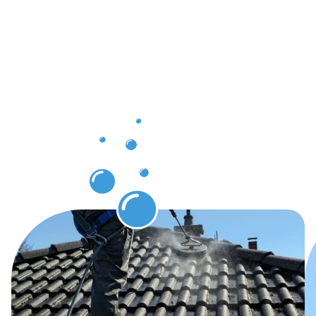
clientèle à
Müllendorf
grâce au
nettoyage
des
gouttières.