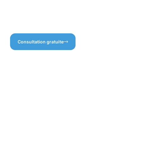
Müllendorf, c’est une manière
simple de préserver votre
maison et d’éviter des
dégâts coûteux.
Consultation gratuite
Bénéfices
d'un
nettoyage