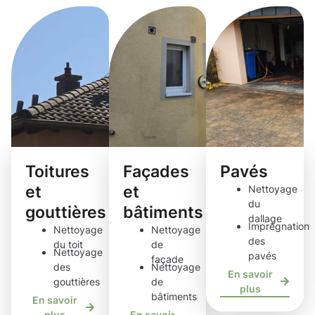
Toitures
Façades
Pavés
et
et
Nettoyage
du
gouttières
bâtiments
dallage
Imprégnation
Nettoyage
Nettoyage
des
du toit
de
Nettoyage
pavés
façade
des
Nettoyage
En savoir
gouttières
de
plus
bâtiments
En savoir
plus
En savoir