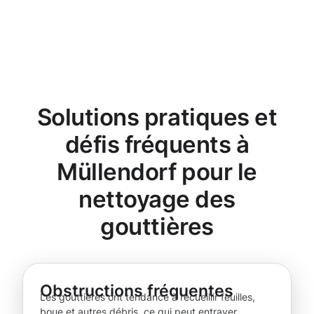
Solutions pratiques et
défis fréquents à
Müllendorf pour le
nettoyage des
gouttières
Obstructions fréquentes
Les gouttières ont tendance à recueillir feuilles,
boue et autres débris, ce qui peut entraver