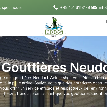
 spécifiques.
+49 151 61131794
inf
 Gouttières Neud
yage des gouttières Neudorf-Weimershof, vous êtes au bon 
sque la pluie arrive. Saviez-vous que des gouttières obstr
ous offrir un service efficace et respectueux de l’environ
 l’esprit tranquille en sachant que vos gouttières seront pr