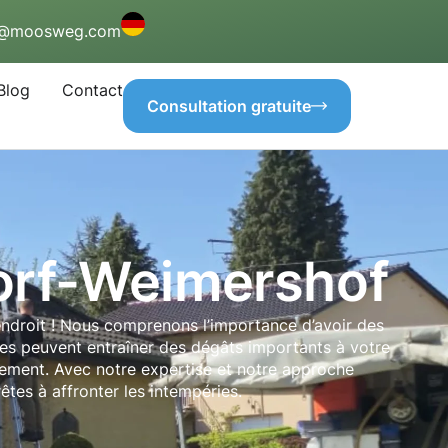
o@moosweg.com
Blog
Contact
Consultation gratuite
orf-Weimershof
endroit ! Nous comprenons l’importance d’avoir des
uées peuvent entraîner des dégâts importants à votre
nement. Avec notre expertise et notre approche
êtes à affronter les intempéries.