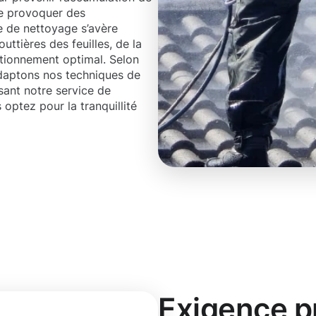
de provoquer des
 de nettoyage s’avère
ttières des feuilles, de la
ctionnement optimal. Selon
 adaptons nos techniques de
ssant notre service de
ptez pour la tranquillité
Exigence p