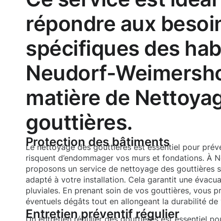
répondre aux besoi
spécifiques des hab
Neudorf-Weimersho
matière de Nettoya
gouttières.
Protection des bâtiments
Le nettoyage des gouttières est essentiel pour préveni
risquent d’endommager vos murs et fondations. À 
proposons un service de nettoyage des gouttières 
adapté à votre installation. Cela garantit une évacu
pluviales. En prenant soin de vos gouttières, vous 
éventuels dégâts tout en allongeant la durabilité de 
Entretien préventif régulier
Un entretien régulier des gouttières est essentiel po