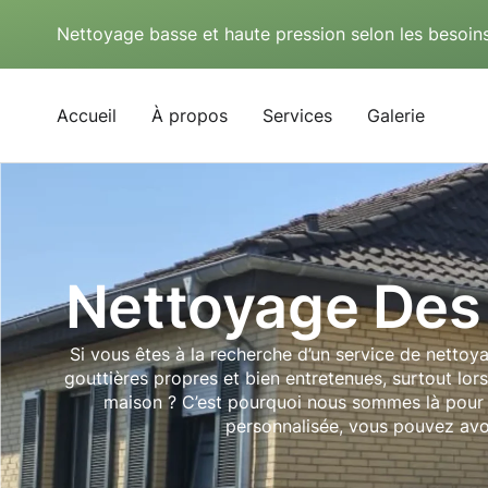
Nettoyage basse et haute pression selon les besoins
Accueil
À propos
Services
Galerie
Nettoyage Des
Si vous êtes à la recherche d’un service de netto
gouttières propres et bien entretenues, surtout lor
maison ? C’est pourquoi nous sommes là pour v
personnalisée, vous pouvez avoir