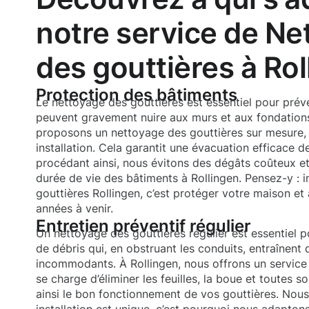
notre service de Ne
des gouttières à Rol
Protection des bâtiments
Le nettoyage des gouttières est essentiel pour préveni
peuvent gravement nuire aux murs et aux fondatio
proposons un nettoyage des gouttières sur mesure,
installation. Cela garantit une évacuation efficace d
procédant ainsi, nous évitons des dégâts coûteux et
durée de vie des bâtiments à Rollingen. Pensez-y : i
gouttières Rollingen, c’est protéger votre maison et 
années à venir.
Entretien préventif régulier
Un nettoyage des gouttières régulier est essentiel p
de débris qui, en obstruant les conduits, entraînen
incommodants. À Rollingen, nous offrons un service
se charge d’éliminer les feuilles, la boue et toutes s
ainsi le bon fonctionnement de vos gouttières. No