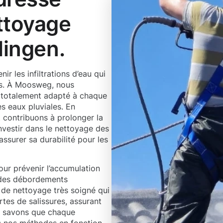
ttoyage
lingen.
r les infiltrations d’eau qui
ns. À Moosweg, nous
 totalement adapté à chaque
es eaux pluviales. En
 contribuons à prolonger la
nvestir dans le nettoyage des
assurer sa durabilité pour les
our prévenir l’accumulation
t des débordements
 de nettoyage très soigné qui
ortes de salissures, assurant
us savons que chaque