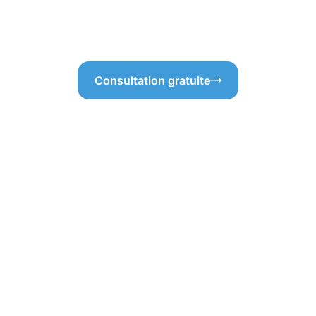
ris en compte, du début à la
nettoyage des gouttières à R
pour un résultat impeccable.
Consultation gratuite
d'un nettoyage de