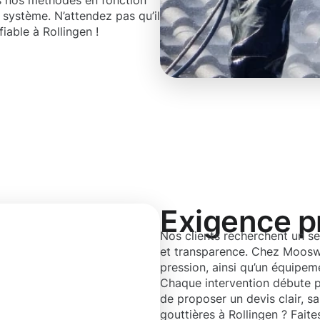
ns nos méthodes en fonction
 système. N’attendez pas qu’il
iable à Rollingen !
Exigence p
Nos clients recherchent un se
et transparence. Chez Mooswe
pression, ainsi qu’un équipeme
Chaque intervention débute p
de proposer un devis clair, s
gouttières à Rollingen ? Faite