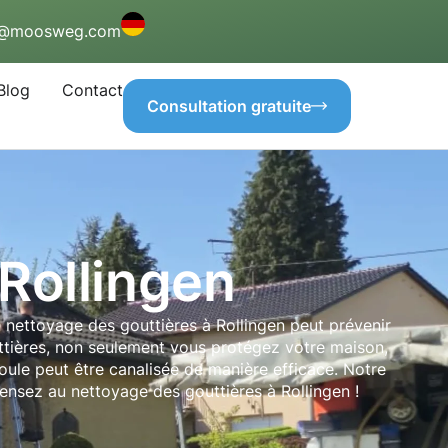
o@moosweg.com
Blog
Contact
Consultation gratuite
Rollingen
 nettoyage des gouttières à Rollingen peut prévenir
ttières, non seulement vous protégez votre maison,
oule peut être canalisée de manière efficace. Notre
ensez au nettoyage des gouttières à Rollingen !