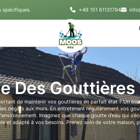
 spécifiques.
+49 151 61131794
inf
e Des Gouttières 
ortant de maintenir vos gouttières en parfait état ? Un bon
les dégâts aux murs. En entretenant régulièrement vos gou
l’environnement. Imaginez que chaque goutte d’eau qui s’éc
ble et adapté à vos besoins. Prenez soin de votre maison, p