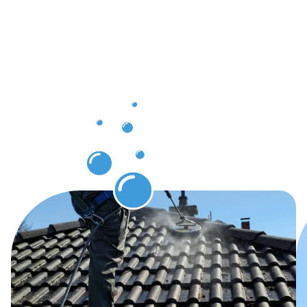
Sanem
grâce au
nettoyage
des
gouttières
Sanem.