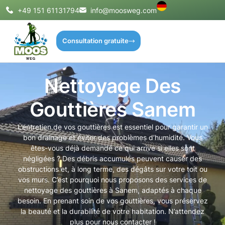
+49 151 61131794
info@moosweg.com
Consultation gratuite
Nettoyage Des
Gouttières Sanem
L’entretien de vos gouttières est essentiel pour garantir un
bon drainage et éviter des problèmes d’humidité. Vous
êtes-vous déjà demandé ce qui arrive si elles sont
négligées ? Des débris accumulés peuvent causer des
obstructions et, à long terme, des dégâts sur votre toit ou
vos murs. C’est pourquoi nous proposons des services de
nettoyage des gouttières à Sanem, adaptés à chaque
besoin. En prenant soin de vos gouttières, vous préservez
la beauté et la durabilité de votre habitation. N’attendez
plus pour nous contacter !