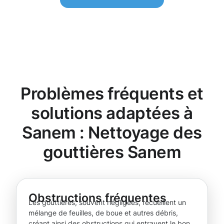
Problèmes fréquents et
solutions adaptées à
Sanem : Nettoyage des
gouttières Sanem
Obstructions fréquentes
Les gouttières, souvent négligées, recueillent un
mélange de feuilles, de boue et autres débris,
créant ainsi des obstructions qui entravent le bon