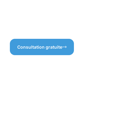
à nous contacter pour
découvrir comment nous
pouvons vous aider à garder
vos gouttières en excellent
état!
Consultation gratuite
Les
bénéfices