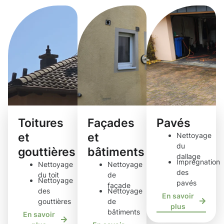
Toitures
Façades
Pavés
et
et
Nettoyage
du
gouttières
bâtiments
dallage
Imprégnation
Nettoyage
Nettoyage
des
du toit
de
Nettoyage
pavés
façade
des
Nettoyage
En savoir
gouttières
de
plus
bâtiments
En savoir