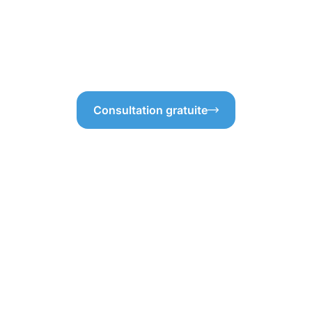
ttoyage des gouttières à
Cela garantit un service fiabl
haque situation est unique. Qui
à Steinfort.
oin de vos gouttières, c’est
Consultation gratuite