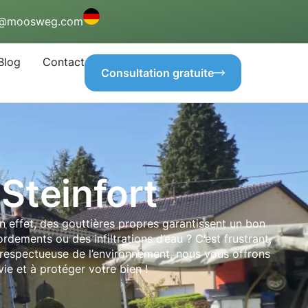
o@moosweg.com
Blog
Contact
Consultation gratuite
Steinfort
En effet, des gouttières propres garantissent un bon
rdements ou des infiltrations d’eau ? C’est frustrant,
 respectueuse de l’environnement, nous vous offrons
ie et à protéger votre bien !