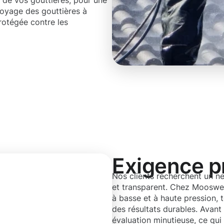
n de vos gouttières, pour une
toyage des gouttières à
rotégée contre les
Exigence p
Nos clients recherchent un ne
et transparent. Chez Mooswe
à basse et à haute pression, t
des résultats durables. Avan
évaluation minutieuse, ce qui