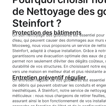
de Nettoyage des go
Steinfort ?
Protection des bâtiments
Un bon nettoyage des gouttières est essentiel pour pr
d’eau, qui peuvent causer des dommages aux murs e
Moosweg, nous vous proposons un service de netto
Steinfort, adapté à chaque installation. Grâce à not
garantissons une évacuation optimale des eaux de pl
permet non seulement d’éviter des dégâts coûteux,
durabilité de vos structures. En choisissant notre ex
vers une maison en meilleur état et plus résistante 
Entretien préventif régulier
Un entretien régulier de vos gouttières est essentiel
de débris qui peuvent obstruer les conduits et en
inesthétiques. À Steinfort, notre service de nettoya
méticuleux : nous nous chargeons de retirer feuilles,
assurant ainsi le bon fonctionnement de vos install