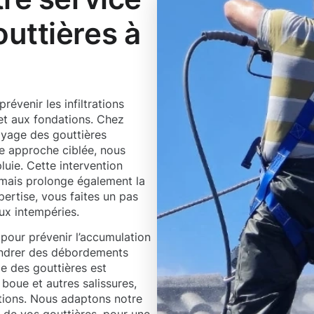
uttières à
évenir les infiltrations
t aux fondations. Chez
yage des gouttières
re approche ciblée, nous
uie. Cette intervention
 mais prolonge également la
pertise, vous faites un pas
aux intempéries.
 pour prévenir l’accumulation
gendrer des débordements
ge des gouttières est
 boue et autres salissures,
ations. Nous adaptons notre