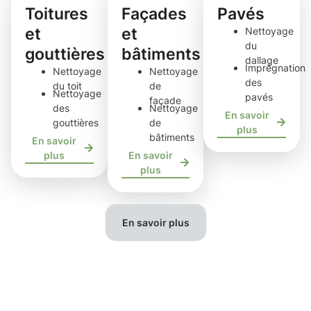
Toitures
Façades
Pavés
et
et
Nettoyage
du
gouttières
bâtiments
dallage
Imprégnation
Nettoyage
Nettoyage
des
du toit
de
Nettoyage
pavés
façade
des
Nettoyage
En savoir
gouttières
de
plus
bâtiments
En savoir
plus
En savoir
plus
En savoir plus