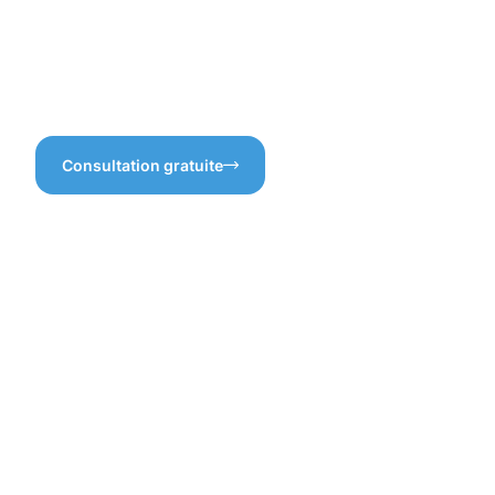
nettoyage des gouttières
Steinsel, une solution sur
laquelle vous pouvez
compter pour l’entretien de
votre maison.
Consultation gratuite
Les
bienfaits
du