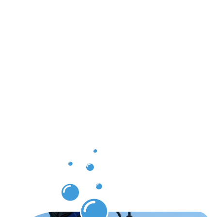
pour vous
à Steinsel
grâce à
notre
service de
nettoyage
des
gouttières
Steinsel.