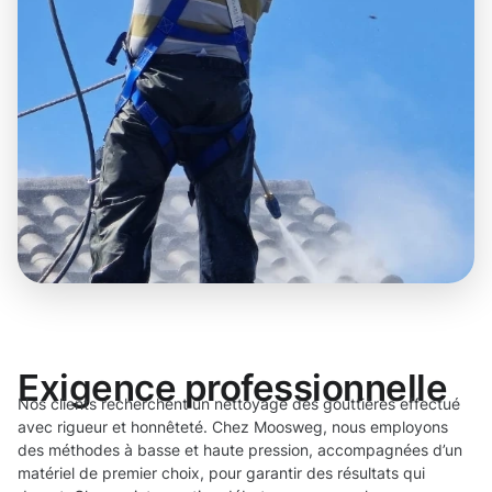
Exigence professionnelle
Nos clients recherchent un nettoyage des gouttières effectué
avec rigueur et honnêteté. Chez Moosweg, nous employons
des méthodes à basse et haute pression, accompagnées d’un
matériel de premier choix, pour garantir des résultats qui