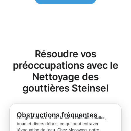
Résoudre vos
préoccupations avec le
Nettoyage des
gouttières Steinsel
Obstructions fréquentes
Les gouttières ont tendance à recueillir feuilles,
boue et divers débris, ce qui peut entraver
l’évacuation de l’eau. Chez Moosweg, notre