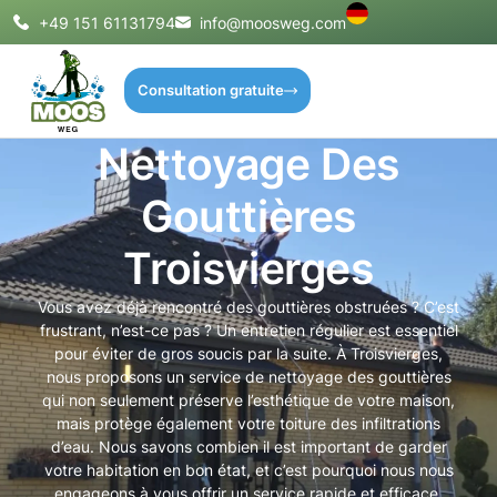
+49 151 61131794
info@moosweg.com
Consultation gratuite
Nettoyage Des
Gouttières
Troisvierges
Vous avez déjà rencontré des gouttières obstruées ? C’est
frustrant, n’est-ce pas ? Un entretien régulier est essentiel
pour éviter de gros soucis par la suite. À Troisvierges,
nous proposons un service de nettoyage des gouttières
qui non seulement préserve l’esthétique de votre maison,
mais protège également votre toiture des infiltrations
d’eau. Nous savons combien il est important de garder
votre habitation en bon état, et c’est pourquoi nous nous
engageons à vous offrir un service rapide et efficace.