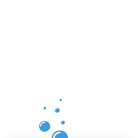
Les
bénéfices
d’un
nettoyage
des
gouttières
à
Troisvierge