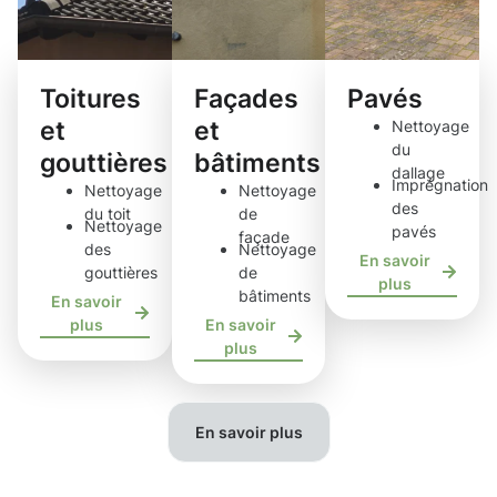
Toitures
Façades
Pavés
et
et
Nettoyage
du
gouttières
bâtiments
dallage
Imprégnation
Nettoyage
Nettoyage
des
du toit
de
Nettoyage
pavés
façade
des
Nettoyage
En savoir
gouttières
de
plus
bâtiments
En savoir
plus
En savoir
plus
En savoir plus