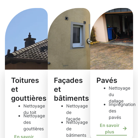
de nettoyage
Toitures
Façades
Pavés
et
et
Nettoyage
du
gouttières
bâtiments
dallage
Imprégnation
Nettoyage
Nettoyage
des
du toit
de
Nettoyage
pavés
façade
des
Nettoyage
En savoir
gouttières
de
plus
bâtiments
En savoir